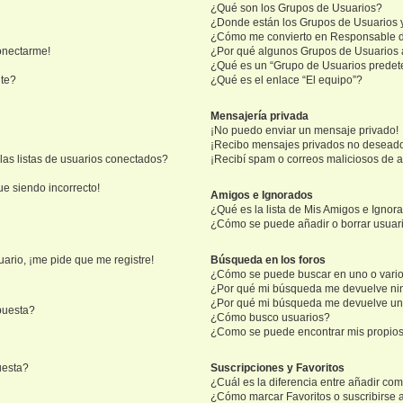
¿Qué son los Grupos de Usuarios?
¿Donde están los Grupos de Usuarios 
¿Cómo me convierto en Responsable 
onectarme!
¿Por qué algunos Grupos de Usuarios 
¿Qué es un “Grupo de Usuarios prede
nte?
¿Qué es el enlace “El equipo”?
Mensajería privada
¡No puedo enviar un mensaje privado!
¡Recibo mensajes privados no desead
as listas de usuarios conectados?
¡Recibí spam o correos maliciosos de a
ue siendo incorrecto!
Amigos e Ignorados
¿Qué es la lista de Mis Amigos e Ignor
¿Cómo se puede añadir o borrar usuari
ario, ¡me pide que me registre!
Búsqueda en los foros
¿Cómo se puede buscar en uno o vario
¿Por qué mi búsqueda me devuelve ni
¿Por qué mi búsqueda me devuelve un
puesta?
¿Cómo busco usuarios?
¿Como se puede encontrar mis propio
uesta?
Suscripciones y Favoritos
¿Cuál es la diferencia entre añadir co
¿Cómo marcar Favoritos o suscribirse 