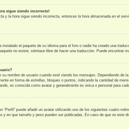
ora sigue siendo incorrecto!
cta y la hora sigue siendo incorrecta, entonces la hora almacenada en el ser
 instalado el paquete de su idioma para el foro o nadie ha creado una traduc
l paquete no existe, siéntase libre de hacer una traducción. Puede encontrar m
suario?
u nombre de usuario cuando esté viendo los mensajes. Dependiendo de la plan
lmente en forma de estrellas, bloques o puntos, indicando la cantidad de mens
nde, es conocida como avatar y generalmente es única o personal para cada
n “Perfil” puede añadir un avatar utilizando uno de los siguientes cuatro mét
 no y en que tamaño y peso pueden ser publicadas. En caso de que no este di