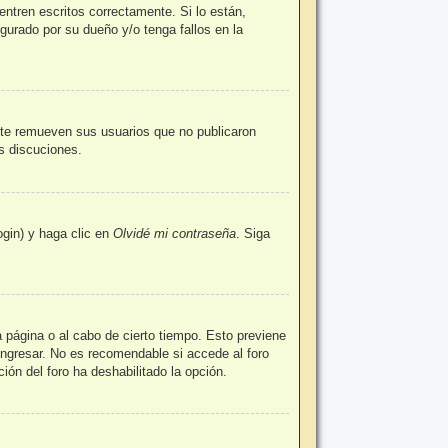
ntren escritos correctamente. Si lo están,
urado por su dueño y/o tenga fallos en la
nte remueven sus usuarios que no publicaron
as discuciones.
ogin) y haga clic en
Olvidé mi contraseña
. Siga
a página o al cabo de cierto tiempo. Esto previene
ingresar. No es recomendable si accede al foro
ción del foro ha deshabilitado la opción.