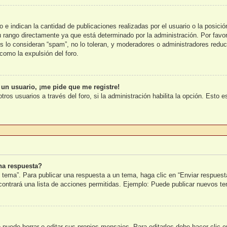
e indican la cantidad de publicaciones realizadas por el usuario o la posició
rango directamente ya que está determinado por la administración. Por favor,
s lo consideran “spam”, no lo toleran, y moderadores o administradores reduc
como la expulsión del foro.
 un usuario, ¡me pide que me registre!
tros usuarios a través del foro, si la administración habilita la opción. Esto 
na respuesta?
 tema”. Para publicar una respuesta a un tema, haga clic en “Enviar respuest
ncontrará una lista de acciones permitidas. Ejemplo: Puede publicar nuevos t
puede borrar o editar sus propios mensajes. Para editarlos debe hacer clic 