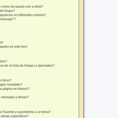
y como me puedo unir a ellos?
del Grupo?
aparecen en diferentes colores?
terminado”?
os!
lguien en este foro!
ados?
os de mi lista de Amigos e Ignorados?
s foros?
ngún resultado?
a página en blanco?
s mensajes y temas?
mo Favorito y suscribirme a un tema?
a temas específicos?