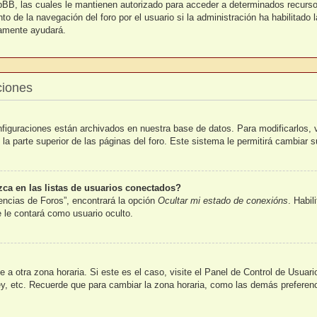
pBB, las cuales le mantienen autorizado para acceder a determinados recursos
o de la navegación del foro por el usuario si la administración ha habilitado 
uramente ayudará.
ciones
nfiguraciones están archivados en nuestra base de datos. Para modificarlos, v
la parte superior de las páginas del foro. Este sistema le permitirá cambiar s
a en las listas de usuarios conectados?
encias de Foros”, encontrará la opción
Ocultar mi estado de conexións
. Habil
le contará como usuario oculto.
 a otra zona horaria. Si este es el caso, visite el Panel de Control de Usuar
y, etc. Recuerde que para cambiar la zona horaria, como las demás preferenci