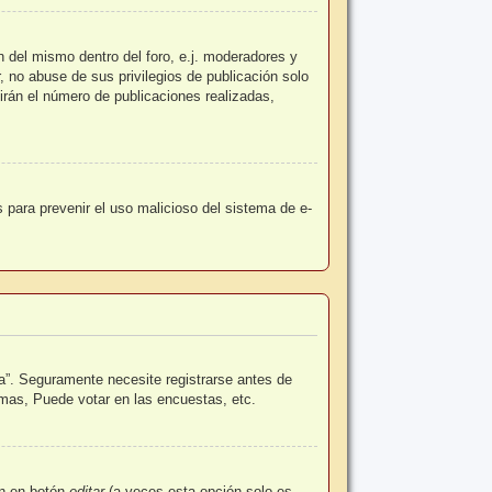
n del mismo dentro del foro, e.j. moderadores y
 no abuse de sus privilegios de publicación solo
irán el número de publicaciones realizadas,
es para prevenir el uso malicioso del sistema de e-
a”. Seguramente necesite registrarse antes de
emas, Puede votar en las encuestas, etc.
en en botón
editar
(a veces esta opción solo es