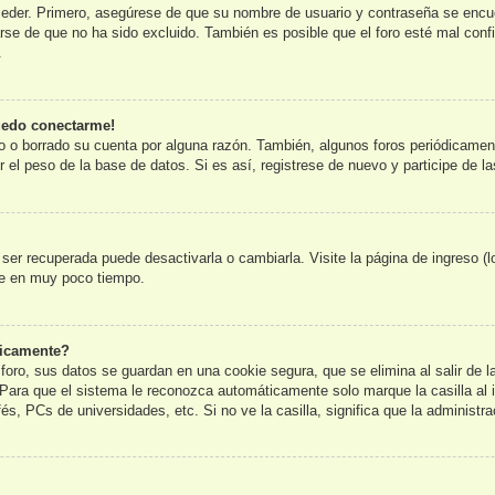
ceder. Primero, asegúrese de que su nombre de usuario y contraseña se encue
e de que no ha sido excluido. También es posible que el foro esté mal config
.
uedo conectarme!
o o borrado su cuenta por alguna razón. También, algunos foros periódicame
 el peso de la base de datos. Si es así, registrese de nuevo y participe de l
er recuperada puede desactivarla o cambiarla. Visite la página de ingreso (l
te en muy poco tiempo.
ticamente?
foro, sus datos se guardan en una cookie segura, que se elimina al salir de l
Para que el sistema le reconozca automáticamente solo marque la casilla al 
és, PCs de universidades, etc. Si no ve la casilla, significa que la administra