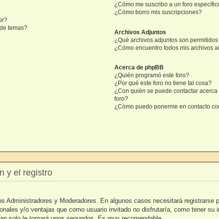
¿Cómo me suscribo a un foro específic
¿Cómo borro mis suscripciones?
or?
n de temas?
Archivos Adjuntos
¿Qué archivos adjuntos son permitidos 
¿Cómo encuentro todos mis archivos a
Acerca de phpBB
¿Quién programó este foro?
¿Por qué este foro no tiene tal cosa?
¿Con quién se puede contactar acerca 
foro?
¿Cómo puedo ponerme en contacto con
 y el registro
 los Administradores y Moderadores. En algunos casos necesitará registrarse 
ionales y/o ventajas que como usuario invitado no disfrutaría, como tener su
. Tan solo le tomará unos segundos. Es muy recomendable.