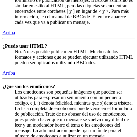
formulario de publicación de mensajes. BBCode asimismo es
similar en estilo al HTML, pero las etiquetas se encuentran
encerrados entre corchetes [ y ] en lugar de < y >. Para más
información, lea el manual de BBCode. El enlace aparece
cada vez que va a publicar un mensaje.
Arriba
¿Puedo usar HTML?
No. No es posible publicar en HTML. Muchos de los
formatos y acciones que se pueden ejecutar utilizando HTML
pueden ser aplicados utilizando BBCodes.
Arriba
¿Qué son los emoticonos?
Los emoticonos son pequeñas imágenes que pueden ser
utilizadas para expresar un sentimiento con un pequeño
código, e.j. :) denota felicidad, mientras que :( denota tristeza.
La lista completa de emoticones puede verse en el formulario
de publicación. Trate de no abusar del uso de emoticonos,
pues pueden hacer que un mensaje se vuelva muy difícil de
leer y un moderador borre el tema o los emoticones del
mensaje. La administración puede fijar un límite para el
número de emoticones a utilizar en un mensaje.