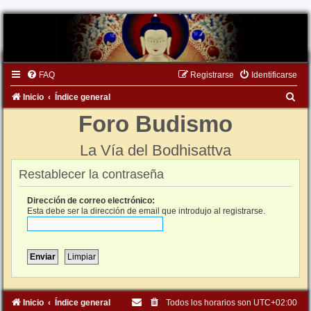
FAQ
Registrarse
Identificarse
B
Inicio
Índice general
u
Foro Budismo
s
La Vía del Bodhisattva
c
a
Restablecer la contraseña
r
Dirección de correo electrónico:
Esta debe ser la dirección de email que introdujo al registrarse.
Inicio
Índice general
Todos los horarios son
UTC+02:00