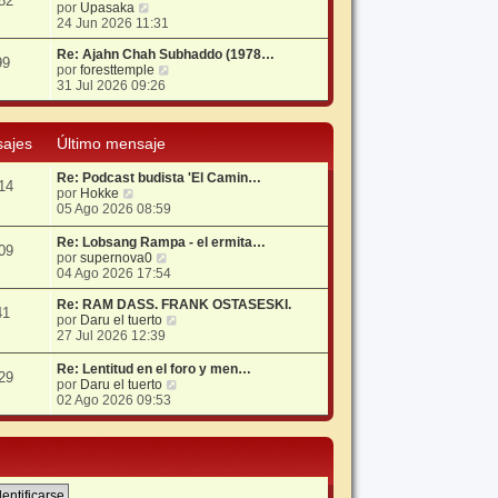
82
V
por
Upasaka
s
o
e
24 Jun 2026 11:31
a
m
r
j
e
ú
Re: Ajahn Chah Subhaddo (1978…
e
n
99
l
V
por
foresttemple
s
t
e
31 Jul 2026 09:26
a
i
r
j
m
ú
e
o
l
ajes
Último mensaje
m
t
e
i
Re: Podcast budista 'El Camin…
n
m
14
V
por
Hokke
s
o
e
05 Ago 2026 08:59
a
m
r
j
e
ú
e
n
Re: Lobsang Rampa - el ermita…
09
l
s
V
por
supernova0
t
a
e
04 Ago 2026 17:54
i
j
r
m
e
ú
Re: RAM DASS. FRANK OSTASESKI.
41
o
l
V
por
Daru el tuerto
m
t
e
27 Jul 2026 12:39
e
i
r
n
m
ú
Re: Lentitud en el foro y men…
29
s
o
l
V
por
Daru el tuerto
a
m
t
e
02 Ago 2026 09:53
j
e
i
r
e
n
m
ú
s
o
l
a
m
t
j
e
i
e
n
m