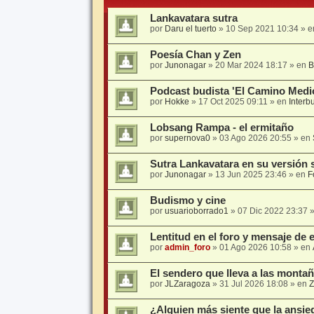
Lankavatara sutra
por
Daru el tuerto
» 10 Sep 2021 10:34 » 
Poesía Chan y Zen
por
Junonagar
» 20 Mar 2024 18:17 » en
B
Podcast budista 'El Camino Medi
por
Hokke
» 17 Oct 2025 09:11 » en
Interb
Lobsang Rampa - el ermitaño
por
supernova0
» 03 Ago 2026 20:55 » en
Sutra Lankavatara en su versión 
por
Junonagar
» 13 Jun 2025 23:46 » en
F
Budismo y cine
por
usuarioborrado1
» 07 Dic 2022 23:37 
Lentitud en el foro y mensaje de 
por
admin_foro
» 01 Ago 2026 10:58 » en
El sendero que lleva a las montañ
por
JLZaragoza
» 31 Jul 2026 18:08 » en
Z
¿Alguien más siente que la ansied