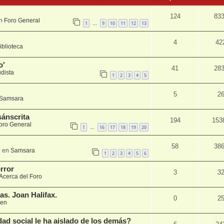
124
83
en
Foro General
1
9
10
11
12
13
…
4
42
iblioteca
o'
41
28
udista
1
2
3
4
5
5
2
Samsara
sánscrita
194
153
oro General
1
16
17
18
19
20
…
58
38
» en
Samsara
1
2
3
4
5
6
error
3
3
Acerca del Foro
as. Joan Halifax.
0
2
en
ad social le ha aislado de los demás?