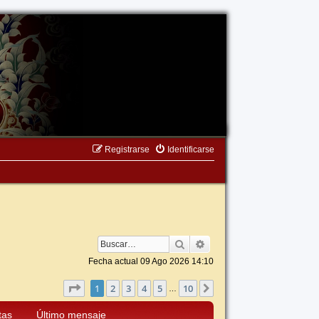
Registrarse
Identificarse
Buscar
Búsqueda avanzada
Fecha actual 09 Ago 2026 14:10
Página
1
de
10
1
2
3
4
5
10
Siguiente
…
tas
Último mensaje