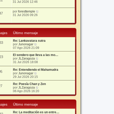
22
31 Jul 2026 12:46
por
foresttemple
47
31 Jul 2026 09:26
ajes
Último mensaje
Re: Lankavatara sutra
33
V
por
Junonagar
e
07 Ago 2026 21:09
r
ú
El sendero que lleva a las mo…
23
l
V
por
JLZaragoza
t
e
31 Jul 2026 18:08
i
r
m
ú
Re: Entendiendo el Mahamudra
95
o
l
V
por
Junonagar
m
t
e
29 Jul 2026 20:15
e
i
r
n
m
ú
Re: Poesía Chan y Zen
27
s
o
l
V
por
JLZaragoza
a
m
t
e
06 Ago 2026 16:20
j
e
i
r
e
n
m
ú
s
o
l
ajes
Último mensaje
a
m
t
j
e
i
e
Re: La meditación es un entre…
n
m