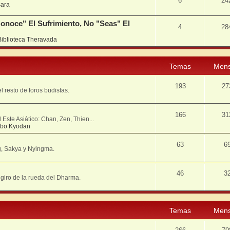
6
24
ara
onoce" El Sufrimiento, No "Seas" El
4
28
Biblioteca Theravada
Temas
Mens
193
27
resto de foros budistas.
166
31
Este Asiático: Chan, Zen, Thien...
bo Kyodan
63
6
g, Sakya y Nyingma.
46
3
º giro de la rueda del Dharma.
Temas
Mens