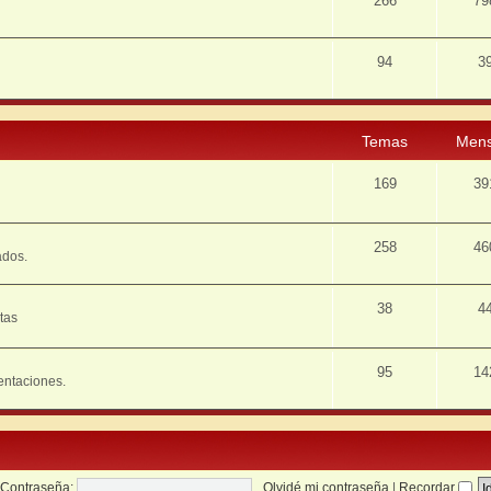
266
79
94
3
Temas
Mens
169
39
258
46
ados.
38
4
tas
95
14
entaciones.
Contraseña:
Olvidé mi contraseña
|
Recordar