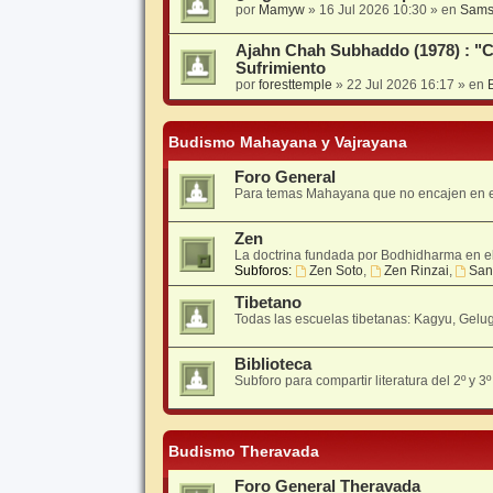
por
Mamyw
» 16 Jul 2026 10:30 » en
Sams
Ajahn Chah Subhaddo (1978) : "C
Sufrimiento
por
foresttemple
» 22 Jul 2026 16:17 » en
Budismo Mahayana y Vajrayana
Foro General
Para temas Mahayana que no encajen en el 
Zen
La doctrina fundada por Bodhidharma en el 
Subforos:
Zen Soto
,
Zen Rinzai
,
San
Tibetano
Todas las escuelas tibetanas: Kagyu, Gelu
Biblioteca
Subforo para compartir literatura del 2º y 3
Budismo Theravada
Foro General Theravada