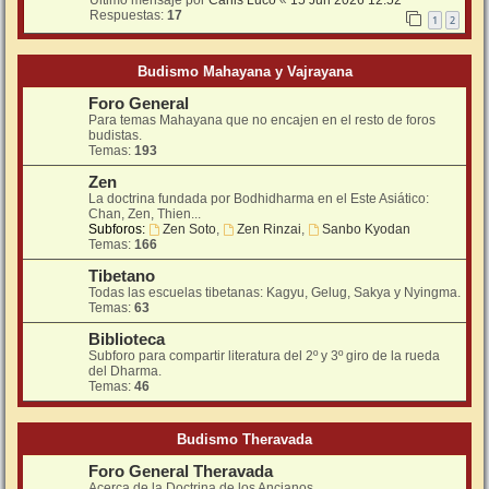
Respuestas:
17
1
2
Budismo Mahayana y Vajrayana
Foro General
Para temas Mahayana que no encajen en el resto de foros
budistas.
Temas:
193
Zen
La doctrina fundada por Bodhidharma en el Este Asiático:
Chan, Zen, Thien...
Subforos:
Zen Soto
,
Zen Rinzai
,
Sanbo Kyodan
Temas:
166
Tibetano
Todas las escuelas tibetanas: Kagyu, Gelug, Sakya y Nyingma.
Temas:
63
Biblioteca
Subforo para compartir literatura del 2º y 3º giro de la rueda
del Dharma.
Temas:
46
Budismo Theravada
Foro General Theravada
Acerca de la Doctrina de los Ancianos.