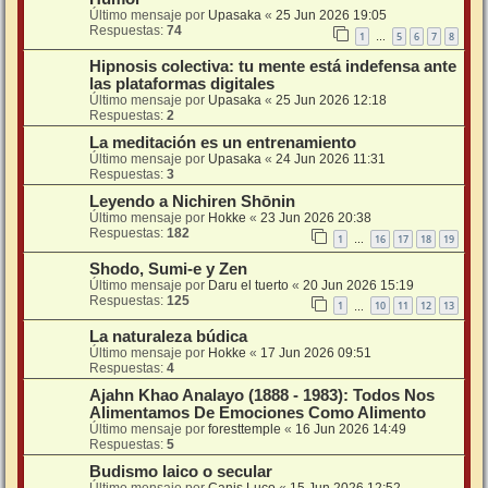
Último mensaje por
Upasaka
«
25 Jun 2026 19:05
Respuestas:
74
1
5
6
7
8
…
Hipnosis colectiva: tu mente está indefensa ante
las plataformas digitales
Último mensaje por
Upasaka
«
25 Jun 2026 12:18
Respuestas:
2
La meditación es un entrenamiento
Último mensaje por
Upasaka
«
24 Jun 2026 11:31
Respuestas:
3
Leyendo a Nichiren Shōnin
Último mensaje por
Hokke
«
23 Jun 2026 20:38
Respuestas:
182
1
16
17
18
19
…
Shodo, Sumi-e y Zen
Último mensaje por
Daru el tuerto
«
20 Jun 2026 15:19
Respuestas:
125
1
10
11
12
13
…
La naturaleza búdica
Último mensaje por
Hokke
«
17 Jun 2026 09:51
Respuestas:
4
Ajahn Khao Analayo (1888 - 1983): Todos Nos
Alimentamos De Emociones Como Alimento
Último mensaje por
foresttemple
«
16 Jun 2026 14:49
Respuestas:
5
Budismo laico o secular
Último mensaje por
Canis Luco
«
15 Jun 2026 12:52