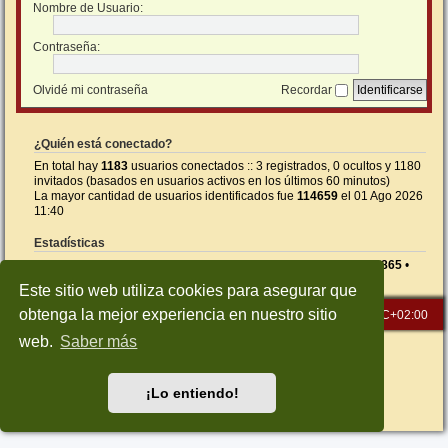
Nombre de Usuario:
Contraseña:
Olvidé mi contraseña
Recordar
¿Quién está conectado?
En total hay
1183
usuarios conectados :: 3 registrados, 0 ocultos y 1180
invitados (basados en usuarios activos en los últimos 60 minutos)
La mayor cantidad de usuarios identificados fue
114659
el 01 Ago 2026
11:40
Estadísticas
Mensajes totales
26591
• Temas totales
1414
• Usuarios totales
865
•
Nuestro usuario más reciente es
5NEGI
Este sitio web utiliza cookies para asegurar que
obtenga la mejor experiencia en nuestro sitio
Inicio
Índice general
Todos los horarios son
UTC+02:00
web.
Saber más
Desarrollado por
phpBB
® Forum Software © phpBB Limited
Traducción al español por
phpBB España
Style: Green-Style-Slim by Joyce&Luna
phpBB-Style-Design
¡Lo entiendo!
Privacidad
|
Condiciones