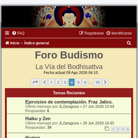
FAQ
Registrarse
Identificarse
B
Inicio
Índice general
u
Foro Budismo
s
La Vía del Bodhisattva
c
Fecha actual 09 Ago 2026 04:10
a
Página
4
de
10
1
2
3
4
5
6
10
Anterior
Siguiente
…
r
Temas Recientes
Ejercicios de contemplación. Fraz Jalics.
Último mensaje por
JLZaragoza
«
27 Jun 2026 15:49
Respuestas:
6
Haiku y Zen
Último mensaje por
JLZaragoza
«
26 Jun 2026 16:45
Respuestas:
39
1
2
3
4
Humor