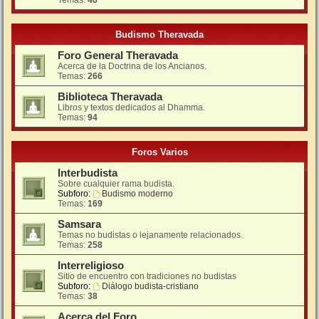
Temas:
46
Budismo Theravada
Foro General Theravada
Acerca de la Doctrina de los Ancianos.
Temas:
266
Biblioteca Theravada
Libros y textos dedicados al Dhamma.
Temas:
94
Foros Varios
Interbudista
Sobre cualquier rama budista.
Subforo:
Budismo moderno
Temas:
169
Samsara
Temas no budistas o lejanamente relacionados.
Temas:
258
Interreligioso
Sitio de encuentro con tradiciones no budistas
Subforo:
Diálogo budista-cristiano
Temas:
38
Acerca del Foro