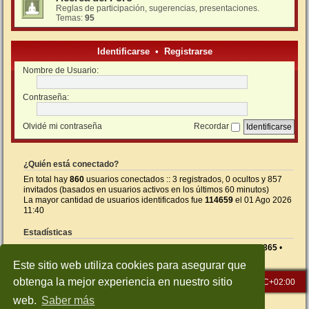
Reglas de participación, sugerencias, presentaciones.
Temas:
95
Identificarse
•
Registrarse
Nombre de Usuario:
Contraseña:
Olvidé mi contraseña
Recordar
¿Quién está conectado?
En total hay
860
usuarios conectados :: 3 registrados, 0 ocultos y 857
invitados (basados en usuarios activos en los últimos 60 minutos)
La mayor cantidad de usuarios identificados fue
114659
el 01 Ago 2026
11:40
Estadísticas
Mensajes totales
26591
• Temas totales
1414
• Usuarios totales
865
•
Nuestro usuario más reciente es
5NEGI
Este sitio web utiliza cookies para asegurar que
obtenga la mejor experiencia en nuestro sitio
Inicio
Índice general
Todos los horarios son
UTC+02:00
web.
Saber más
Desarrollado por
phpBB
® Forum Software © phpBB Limited