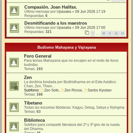
Compasión. Joan Halifax.
Último mensaje por
Upasaka
«
09 Jun 2026 17:19
Respuestas:
6
Desmitificando a los maestros
Último mensaje por
Upasaka
«
09 Jun 2026 17:00
Respuestas:
321
1
30
31
32
33
…
Budismo Mahayana y Vajrayana
Foro General
Para temas Mahayana que no encajen en el resto de foros
budistas.
Temas:
193
Zen
La doctrina fundada por Bodhidharma en el Este Asiático:
Chan, Zen, Thien...
Subforos:
Zen Soto
,
Zen Rinzai
,
Sanbo Kyodan
Temas:
166
Tibetano
Todas las escuelas tibetanas: Kagyu, Gelug, Sakya y Nyingma.
Temas:
63
Biblioteca
Subforo para compartir literatura del 2º y 3º giro de la rueda
del Dharma.