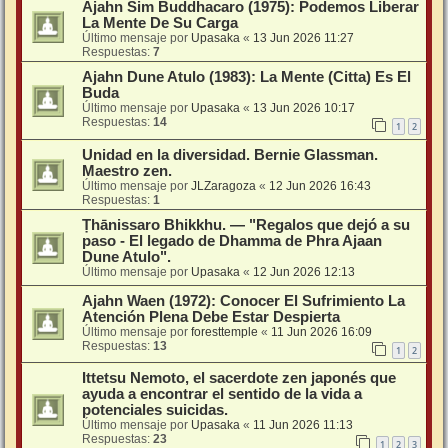
Ajahn Sim Buddhacaro (1975): Podemos Liberar
La Mente De Su Carga
Último mensaje por
Upasaka
«
13 Jun 2026 11:27
Respuestas:
7
Ajahn Dune Atulo (1983): La Mente (Citta) Es El
Buda
Último mensaje por
Upasaka
«
13 Jun 2026 10:17
Respuestas:
14
1
2
Unidad en la diversidad. Bernie Glassman.
Maestro zen.
Último mensaje por
JLZaragoza
«
12 Jun 2026 16:43
Respuestas:
1
Ṭhānissaro Bhikkhu. — "Regalos que dejó a su
paso - El legado de Dhamma de Phra Ajaan
Dune Atulo".
Último mensaje por
Upasaka
«
12 Jun 2026 12:13
Ajahn Waen (1972): Conocer El Sufrimiento La
Atención Plena Debe Estar Despierta
Último mensaje por
foresttemple
«
11 Jun 2026 16:09
Respuestas:
13
1
2
Ittetsu Nemoto, el sacerdote zen japonés que
ayuda a encontrar el sentido de la vida a
potenciales suicidas.
Último mensaje por
Upasaka
«
11 Jun 2026 11:13
Respuestas:
23
1
2
3