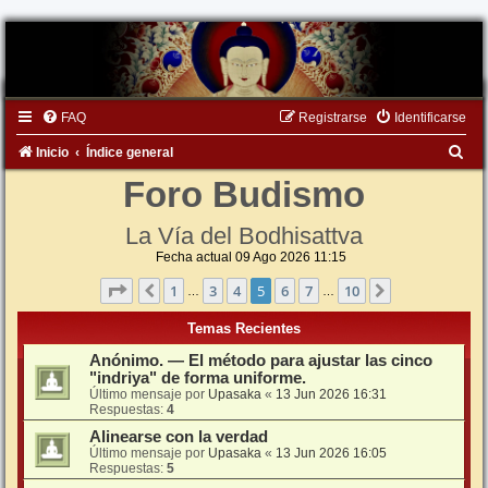
FAQ
Registrarse
Identificarse
B
Inicio
Índice general
u
Foro Budismo
s
La Vía del Bodhisattva
c
Fecha actual 09 Ago 2026 11:15
a
Página
5
de
10
1
3
4
5
6
7
10
Anterior
Siguiente
…
…
r
Temas Recientes
Anónimo. — El método para ajustar las cinco
"indriya" de forma uniforme.
Último mensaje por
Upasaka
«
13 Jun 2026 16:31
Respuestas:
4
Alinearse con la verdad
Último mensaje por
Upasaka
«
13 Jun 2026 16:05
Respuestas:
5