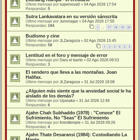
Último mensaje por
supernova0
«
04 Ago 2026 17:54
Respuestas:
5
Sutra Lankavatara en su versión sánscrita
Último mensaje por
Junonagar
«
04 Ago 2026 17:50
Respuestas:
194
1
17
18
19
20
…
Budismo y cine
Último mensaje por
JLZaragoza
«
02 Ago 2026 15:45
Respuestas:
58
1
2
3
4
5
6
Lentitud en el foro y mensaje de error
Último mensaje por
Daru el tuerto
«
02 Ago 2026 09:53
Respuestas:
3
El sendero que lleva a las montañas. Joan
Halifax.
Último mensaje por
JLZaragoza
«
31 Jul 2026 18:08
¿Alguien más siente que la ansiedad social le ha
aislado de los demás?
Último mensaje por
Upasaka
«
31 Jul 2026 12:46
Respuestas:
6
Ajahn Chah Subhaddo (1978) : "Conoce" El
Sufrimiento, No "Seas" El Sufrimiento
Último mensaje por
foresttemple
«
31 Jul 2026 09:26
Respuestas:
4
Ajahn Thate Desaransi (1984): Custodiando La
Mente