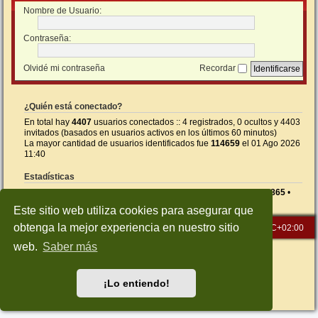
Nombre de Usuario:
Contraseña:
Olvidé mi contraseña
Recordar
¿Quién está conectado?
En total hay
4407
usuarios conectados :: 4 registrados, 0 ocultos y 4403
invitados (basados en usuarios activos en los últimos 60 minutos)
La mayor cantidad de usuarios identificados fue
114659
el 01 Ago 2026
11:40
Estadísticas
Mensajes totales
26590
• Temas totales
1414
• Usuarios totales
865
•
Nuestro usuario más reciente es
5NEGI
Este sitio web utiliza cookies para asegurar que
obtenga la mejor experiencia en nuestro sitio
Inicio
Índice general
Todos los horarios son
UTC+02:00
web.
Saber más
Desarrollado por
phpBB
® Forum Software © phpBB Limited
Traducción al español por
phpBB España
Style: Green-Style-Slim by Joyce&Luna
phpBB-Style-Design
¡Lo entiendo!
Privacidad
|
Condiciones