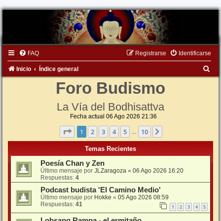
FAQ
Registrarse
Identificarse
B
Inicio
Índice general
u
Foro Budismo
s
La Vía del Bodhisattva
c
Fecha actual 06 Ago 2026 21:36
a
Página
1
de
10
1
2
3
4
5
10
Siguiente
…
r
Temas Recientes
Poesía Chan y Zen
Último mensaje por
JLZaragoza
«
06 Ago 2026 16:20
Respuestas:
4
Podcast budista 'El Camino Medio'
Último mensaje por
Hokke
«
05 Ago 2026 08:59
Respuestas:
41
1
2
3
4
5
Lobsang Rampa - el ermitaño