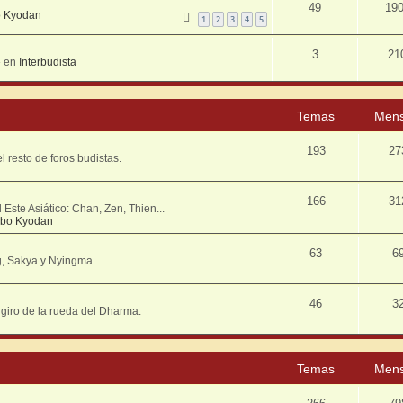
49
19
 Kyodan
1
2
3
4
5
3
21
» en
Interbudista
Temas
Mens
193
27
resto de foros budistas.
166
31
Este Asiático: Chan, Zen, Thien...
bo Kyodan
63
6
g, Sakya y Nyingma.
46
3
º giro de la rueda del Dharma.
Temas
Mens