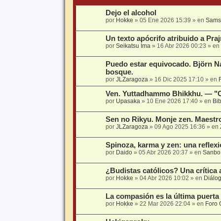
Dejo el alcohol
por
Hokke
» 05 Ene 2026 15:39 » en
Sams
Un texto apócrifo atribuido a Pra
por
Seikatsu Ima
» 16 Abr 2026 00:23 » en
Puedo estar equivocado. Björn Na
bosque.
por
JLZaragoza
» 16 Dic 2025 17:10 » en
Ven. Yuttadhammo Bhikkhu. — "Ch
por
Upasaka
» 10 Ene 2026 17:40 » en
Bi
Sen no Rikyu. Monje zen. Maestro
por
JLZaragoza
» 09 Ago 2025 16:36 » en
Spinoza, karma y zen: una reflexi
por
Daido
» 05 Abr 2026 20:37 » en
Sanbo
¿Budistas católicos? Una crítica a
por
Hokke
» 04 Abr 2026 10:02 » en
Diálog
La compasión es la última puerta 
por
Hokke
» 22 Mar 2026 22:04 » en
Foro 