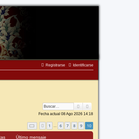
Registrarse
Identificarse
Buscar
Búsqueda avanzada
Fecha actual 08 Ago 2026 14:18
Página
10
de
10
1
6
7
8
9
10
Anterior
…
tas
Último mensaje