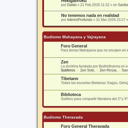
Hekiganroku
por
Daido
» 21 Feb 2026 11:32 » en
Sanbo
No tenemos nada en realidad
por
InteriorProfundo
» 31 Mar 2026 23:27 
Budismo Mahayana y Vajrayana
Foro General
Para temas Mahayana que no encajen en el 
Zen
La doctrina fundada por Bodhidharma en el 
Subforos:
Zen Soto
,
Zen Rinzai
,
San
Tibetano
Todas las escuelas tibetanas: Kagyu, Gelu
Biblioteca
Subforo para compartir literatura del 2º y 3
Budismo Theravada
Foro General Theravada