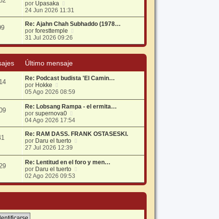
82
V
por
Upasaka
s
o
e
24 Jun 2026 11:31
a
m
r
j
e
ú
Re: Ajahn Chah Subhaddo (1978…
e
n
99
l
V
por
foresttemple
s
t
e
31 Jul 2026 09:26
a
i
r
j
m
ú
e
o
l
ajes
Último mensaje
m
t
e
i
Re: Podcast budista 'El Camin…
n
m
14
V
por
Hokke
s
o
e
05 Ago 2026 08:59
a
m
r
j
e
ú
e
n
Re: Lobsang Rampa - el ermita…
09
l
s
V
por
supernova0
t
a
e
04 Ago 2026 17:54
i
j
r
m
e
ú
Re: RAM DASS. FRANK OSTASESKI.
41
o
l
V
por
Daru el tuerto
m
t
e
27 Jul 2026 12:39
e
i
r
n
m
ú
Re: Lentitud en el foro y men…
29
s
o
l
V
por
Daru el tuerto
a
m
t
e
02 Ago 2026 09:53
j
e
i
r
e
n
m
ú
s
o
l
a
m
t
j
e
i
e
n
m