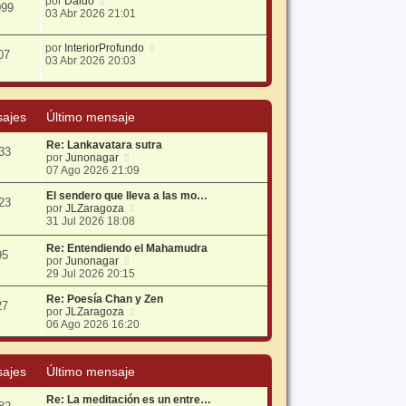
por
Daido
099
03 Abr 2026 21:01
por
InteriorProfundo
07
03 Abr 2026 20:03
ajes
Último mensaje
Re: Lankavatara sutra
33
V
por
Junonagar
e
07 Ago 2026 21:09
r
ú
El sendero que lleva a las mo…
23
l
V
por
JLZaragoza
t
e
31 Jul 2026 18:08
i
r
m
ú
Re: Entendiendo el Mahamudra
95
o
l
V
por
Junonagar
m
t
e
29 Jul 2026 20:15
e
i
r
n
m
ú
Re: Poesía Chan y Zen
27
s
o
l
V
por
JLZaragoza
a
m
t
e
06 Ago 2026 16:20
j
e
i
r
e
n
m
ú
s
o
l
ajes
Último mensaje
a
m
t
j
e
i
e
Re: La meditación es un entre…
n
m