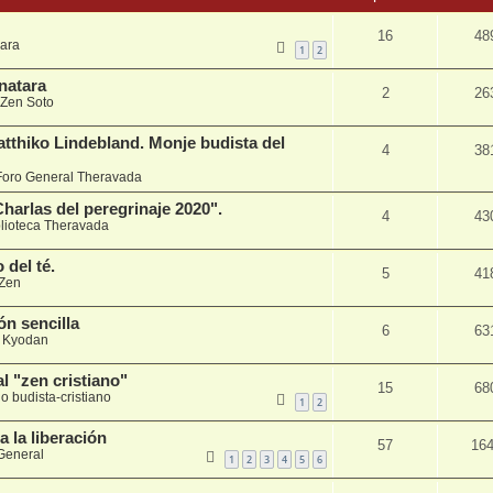
16
48
ara
1
2
jnatara
2
26
Zen Soto
tthiko Lindebland. Monje budista del
4
38
Foro General Theravada
arlas del peregrinaje 2020".
4
43
blioteca Theravada
 del té.
5
41
Zen
ón sencilla
6
63
 Kyodan
l "zen cristiano"
15
68
o budista-cristiano
1
2
a la liberación
57
16
General
1
2
3
4
5
6