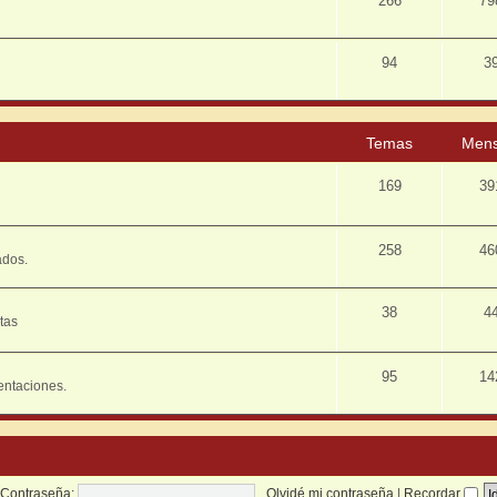
266
79
94
3
Temas
Mens
169
39
258
46
ados.
38
4
tas
95
14
entaciones.
Contraseña:
Olvidé mi contraseña
|
Recordar