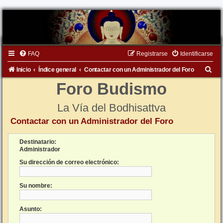
FAQ
Registrarse
Identificarse
B
Inicio
Índice general
Contactar con un Administrador del Foro
u
Foro Budismo
s
La Vía del Bodhisattva
c
Contactar con un Administrador del Foro
a
r
Destinatario:
Administrador
Su dirección de correo electrónico:
Su nombre:
Asunto: