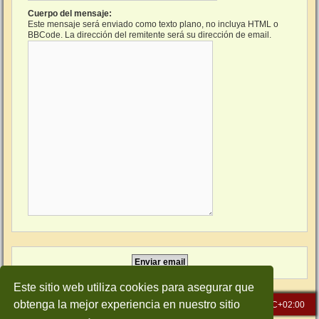
Cuerpo del mensaje:
Este mensaje será enviado como texto plano, no incluya HTML o
BBCode. La dirección del remitente será su dirección de email.
Este sitio web utiliza cookies para asegurar que
obtenga la mejor experiencia en nuestro sitio
Inicio
Índice general
Todos los horarios son
UTC+02:00