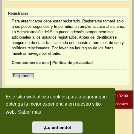
Registrarse
Para autenticarse debe estar registrado. Registrarse tomará solo
unos pocos segundos y le permitirá un amplio acceso al sistema.
La Administración del Sitio puede además otorgar permisos
adicionales a los usuarios registrados. Antes de identificarse
asegúrese de estar familiarizado con nuestros términos de uso y
políticas relacionadas. Por favor lea las reglas de los foros
mientras navega por el Sitio.
Condiciones de uso
|
Política de privacidad
Registrarse
Inicio
Índice general
Todos los horarios son
UTC+02:00
Este sitio web utiliza cookies para asegurar que
obtenga la mejor experiencia en nuestro sitio
Contáctenos
Borrar cookies
web.
Saber más
Desarrollado por
phpBB
® Forum Software © phpBB Limited
Traducción al español por
phpBB España
Style: Green-Style-Slim by Joyce&Luna
phpBB-Style-Design
¡Lo entiendo!
Privacidad
|
Condiciones