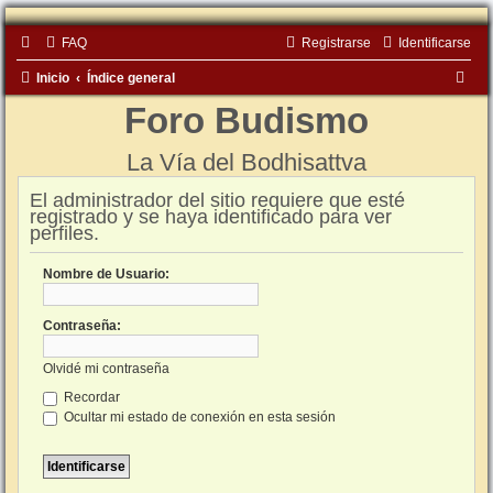
FAQ
Registrarse
Identificarse
B
Inicio
Índice general
u
Foro Budismo
s
La Vía del Bodhisattva
c
a
El administrador del sitio requiere que esté
registrado y se haya identificado para ver
r
perfiles.
Nombre de Usuario:
Contraseña:
Olvidé mi contraseña
Recordar
Ocultar mi estado de conexión en esta sesión