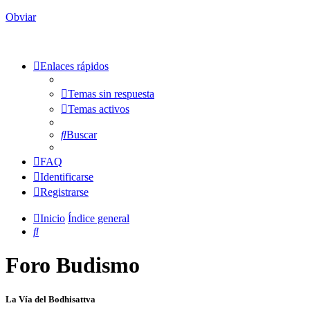
Obviar
Enlaces rápidos
Temas sin respuesta
Temas activos
Buscar
FAQ
Identificarse
Registrarse
Inicio
Índice general
Buscar
Foro Budismo
La Vía del Bodhisattva