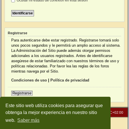
Ocultar mi estado de conexión en esta sesión
Registrarse
Para autenticarse debe estar registrado. Registrarse tomará solo
unos pocos segundos y le permitirá un amplio acceso al sistema.
La Administración del Sitio puede además otorgar permisos
adicionales a los usuarios registrados. Antes de identificarse
asegúrese de estar familiarizado con nuestros términos de uso y
políticas relacionadas. Por favor lea las reglas de los foros
mientras navega por el Sitio.
Condiciones de uso
|
Política de privacidad
Registrarse
Este sitio web utiliza cookies para asegurar que
obtenga la mejor experiencia en nuestro sitio
Inicio
Índice general
Todos los horarios son
UTC+02:00
web.
Saber más
Desarrollado por
phpBB
® Forum Software © phpBB Limited
Traducción al español por
phpBB España