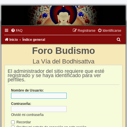
FAQ
Registrarse
Identificarse
B
Inicio
Índice general
u
Foro Budismo
s
La Vía del Bodhisattva
c
a
El administrador del sitio requiere que esté
registrado y se haya identificado para ver
r
perfiles.
Nombre de Usuario:
Contraseña:
Olvidé mi contraseña
Recordar