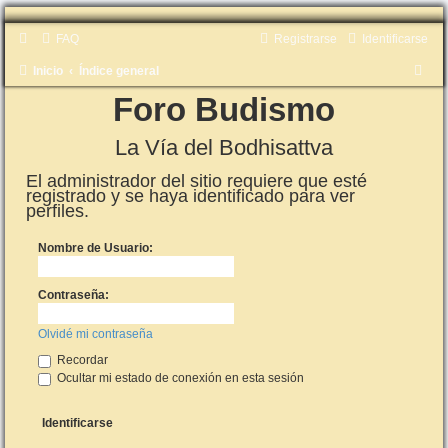
FAQ
Registrarse
Identificarse
B
Inicio
Índice general
u
Foro Budismo
s
La Vía del Bodhisattva
c
a
El administrador del sitio requiere que esté
registrado y se haya identificado para ver
r
perfiles.
Nombre de Usuario:
Contraseña:
Olvidé mi contraseña
Recordar
Ocultar mi estado de conexión en esta sesión