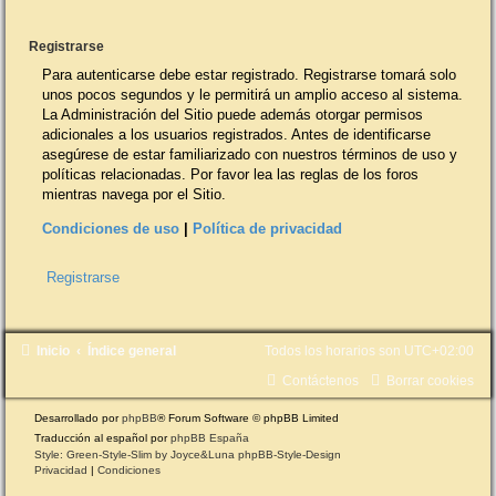
Registrarse
Para autenticarse debe estar registrado. Registrarse tomará solo
unos pocos segundos y le permitirá un amplio acceso al sistema.
La Administración del Sitio puede además otorgar permisos
adicionales a los usuarios registrados. Antes de identificarse
asegúrese de estar familiarizado con nuestros términos de uso y
políticas relacionadas. Por favor lea las reglas de los foros
mientras navega por el Sitio.
Condiciones de uso
|
Política de privacidad
Registrarse
Inicio
Índice general
Todos los horarios son
UTC+02:00
Contáctenos
Borrar cookies
Desarrollado por
phpBB
® Forum Software © phpBB Limited
Traducción al español por
phpBB España
Style: Green-Style-Slim by Joyce&Luna
phpBB-Style-Design
Privacidad
|
Condiciones