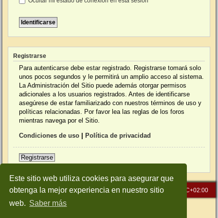
Ocultar mi estado de conexión en esta sesión
Registrarse
Para autenticarse debe estar registrado. Registrarse tomará solo
unos pocos segundos y le permitirá un amplio acceso al sistema.
La Administración del Sitio puede además otorgar permisos
adicionales a los usuarios registrados. Antes de identificarse
asegúrese de estar familiarizado con nuestros términos de uso y
políticas relacionadas. Por favor lea las reglas de los foros
mientras navega por el Sitio.
Condiciones de uso
|
Política de privacidad
Registrarse
Este sitio web utiliza cookies para asegurar que
obtenga la mejor experiencia en nuestro sitio
Inicio
Índice general
Todos los horarios son
UTC+02:00
web.
Saber más
Desarrollado por
phpBB
® Forum Software © phpBB Limited
Traducción al español por
phpBB España