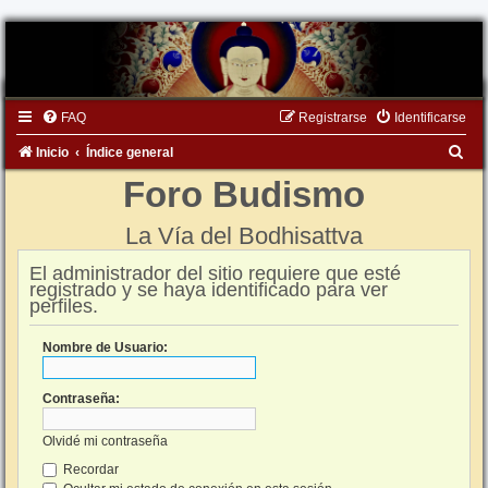
FAQ
Registrarse
Identificarse
B
Inicio
Índice general
u
Foro Budismo
s
La Vía del Bodhisattva
c
a
El administrador del sitio requiere que esté
registrado y se haya identificado para ver
r
perfiles.
Nombre de Usuario:
Contraseña:
Olvidé mi contraseña
Recordar