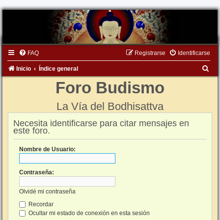
FAQ
Registrarse
Identificarse
B
Inicio
Índice general
u
Foro Budismo
s
La Vía del Bodhisattva
c
a
Necesita identificarse para citar mensajes en
este foro.
r
Nombre de Usuario:
Contraseña:
Olvidé mi contraseña
Recordar
Ocultar mi estado de conexión en esta sesión