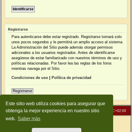
Registrarse
Para autenticarse debe estar registrado. Registrarse tomará solo
unos pocos segundos y le permitirá un amplio acceso al sistema.
La Administración del Sitio puede además otorgar permisos
adicionales a los usuarios registrados. Antes de identificarse
asegúrese de estar familiarizado con nuestros términos de uso y
políticas relacionadas. Por favor lea las reglas de los foros
mientras navega por el Sitio.
Condiciones de uso
|
Política de privacidad
Registrarse
Este sitio web utiliza cookies para asegurar que
obtenga la mejor experiencia en nuestro sitio
Inicio
Índice general
Todos los horarios son
UTC+02:00
web.
Saber más
Desarrollado por
phpBB
® Forum Software © phpBB Limited
Traducción al español por
phpBB España
Style: Green-Style-Slim by Joyce&Luna
phpBB-Style-Design