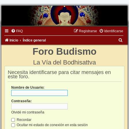
FAQ
Registrarse
Identificarse
B
Inicio
Índice general
u
Foro Budismo
s
La Vía del Bodhisattva
c
a
Necesita identificarse para citar mensajes en
este foro.
r
Nombre de Usuario:
Contraseña:
Olvidé mi contraseña
Recordar
Ocultar mi estado de conexión en esta sesión