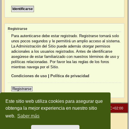
Registrarse
Para autenticarse debe estar registrado. Registrarse tomará solo
unos pocos segundos y le permitirá un amplio acceso al sistema.
La Administración del Sitio puede además otorgar permisos
adicionales a los usuarios registrados. Antes de identificarse
asegúrese de estar familiarizado con nuestros términos de uso y
políticas relacionadas. Por favor lea las reglas de los foros
mientras navega por el Sitio.
Condiciones de uso
|
Política de privacidad
Registrarse
Este sitio web utiliza cookies para asegurar que
obtenga la mejor experiencia en nuestro sitio
Inicio
Índice general
Todos los horarios son
UTC+02:00
web.
Saber más
Desarrollado por
phpBB
® Forum Software © phpBB Limited
Traducción al español por
phpBB España
Style: Green-Style-Slim by Joyce&Luna
phpBB-Style-Design