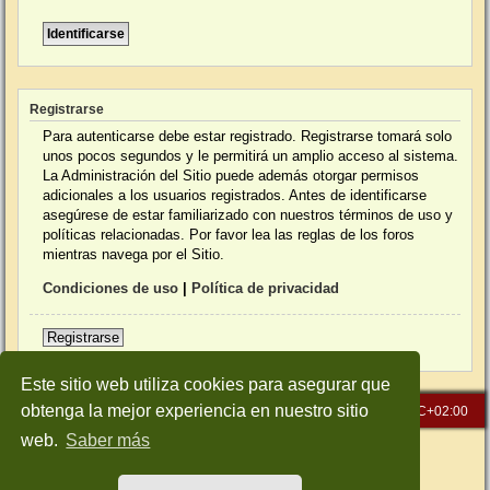
Registrarse
Para autenticarse debe estar registrado. Registrarse tomará solo
unos pocos segundos y le permitirá un amplio acceso al sistema.
La Administración del Sitio puede además otorgar permisos
adicionales a los usuarios registrados. Antes de identificarse
asegúrese de estar familiarizado con nuestros términos de uso y
políticas relacionadas. Por favor lea las reglas de los foros
mientras navega por el Sitio.
Condiciones de uso
|
Política de privacidad
Registrarse
Este sitio web utiliza cookies para asegurar que
obtenga la mejor experiencia en nuestro sitio
Inicio
Índice general
Todos los horarios son
UTC+02:00
web.
Saber más
Desarrollado por
phpBB
® Forum Software © phpBB Limited
Traducción al español por
phpBB España
Style: Green-Style-Slim by Joyce&Luna
phpBB-Style-Design