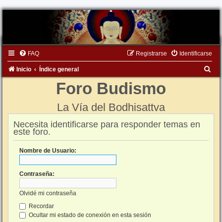
FAQ
Registrarse
Identificarse
B
Inicio
Índice general
u
Foro Budismo
s
La Vía del Bodhisattva
c
a
Necesita identificarse para responder temas en
este foro.
r
Nombre de Usuario:
Contraseña:
Olvidé mi contraseña
Recordar
Ocultar mi estado de conexión en esta sesión