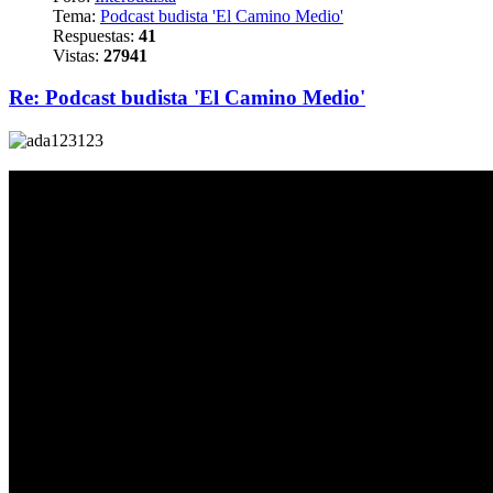
Tema:
Podcast budista 'El Camino Medio'
Respuestas:
41
Vistas:
27941
Re: Podcast budista 'El Camino Medio'