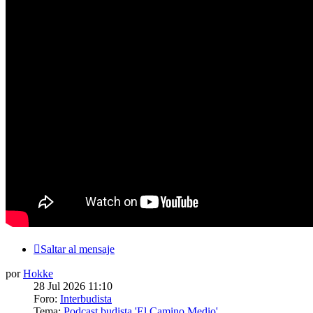
Saltar al mensaje
por
Hokke
28 Jul 2026 11:10
Foro:
Interbudista
Tema:
Podcast budista 'El Camino Medio'