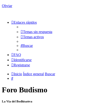
Obviar
Enlaces rápidos
Temas sin respuesta
Temas activos
Buscar
FAQ
Identificarse
Registrarse
Inicio
Índice general
Buscar
Buscar
Foro Budismo
La Vía del Bodhisattva