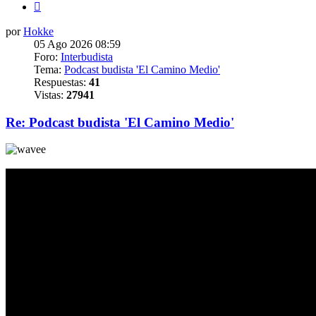
Siguiente
por
Hokke
05 Ago 2026 08:59
Foro:
Interbudista
Tema:
Podcast budista 'El Camino Medio'
Respuestas:
41
Vistas:
27941
Re: Podcast budista 'El Camino Medio'