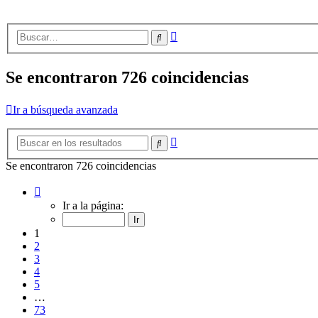
Búsqueda
Buscar
avanzada
Se encontraron 726 coincidencias
Ir a búsqueda avanzada
Búsqueda
Buscar
avanzada
Se encontraron 726 coincidencias
Página
1
Ir a la página:
de
73
1
2
3
4
5
…
73