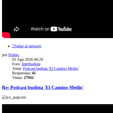
Saltar al mensaje
por
Hokke
01 Ago 2026 00:29
Foro:
Interbudista
Tema:
Podcast budista 'El Camino Medio'
Respuestas:
41
Vistas:
27941
Re: Podcast budista 'El Camino Medio'