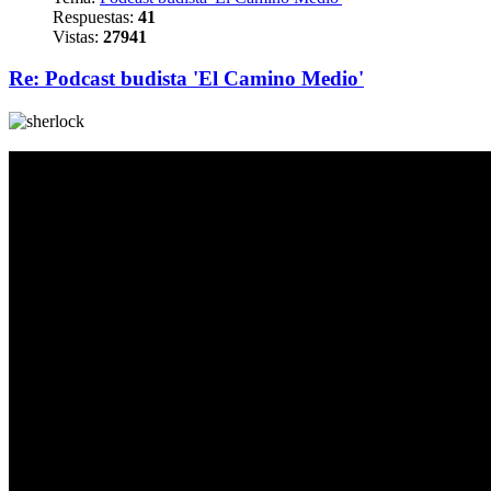
Respuestas:
41
Vistas:
27941
Re: Podcast budista 'El Camino Medio'