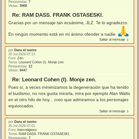
Respuestas:
7
Vistas:
3968
Re: RAM DASS. FRANK OSTASESKI.
Gracias por un mensaje tan ecuánime, JLZ. Te lo agradezco.
En ningún momento está en mi ánimo ofender a nadie.
Saltar al mensaje
por
Daru el tuerto
26 Jul 2026 07:13
Foro:
Zen
Tema:
Leonard Cohen (I). Monje zen.
Respuestas:
12
Vistas:
9447
Re: Leonard Cohen (I). Monje zen.
Pues sí, a veces minimizamos la degeneración que ha tenido
el budismo, no nos gusta mirarla, mira por ejemplo Alan Watts
en el otro hilo de hoy... creo que admiramos a los personajes
equivocados.
Saltar al mensaje
por
Daru el tuerto
26 Jul 2026 07:01
Foro:
Interreligioso
Tema:
RAM DASS. FRANK OSTASESKI.
Respuestas:
7