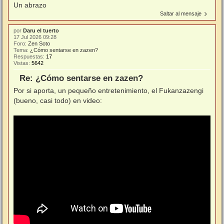
Un abrazo
Saltar al mensaje
por
Daru el tuerto
17 Jul 2026 09:28
Foro:
Zen Soto
Tema:
¿Cómo sentarse en zazen?
Respuestas:
17
Vistas:
5642
Re: ¿Cómo sentarse en zazen?
Por si aporta, un pequeño entretenimiento, el Fukanzazengi
(bueno, casi todo) en video: