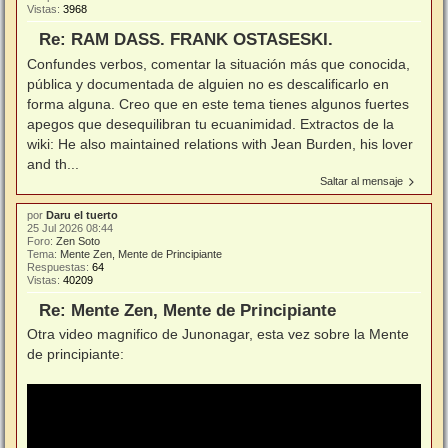
Vistas:
3968
Re: RAM DASS. FRANK OSTASESKI.
Confundes verbos, comentar la situación más que conocida,
pública y documentada de alguien no es descalificarlo en
forma alguna. Creo que en este tema tienes algunos fuertes
apegos que desequilibran tu ecuanimidad. Extractos de la
wiki: He also maintained relations with Jean Burden, his lover
and th...
Saltar al mensaje
por
Daru el tuerto
25 Jul 2026 08:44
Foro:
Zen Soto
Tema:
Mente Zen, Mente de Principiante
Respuestas:
64
Vistas:
40209
Re: Mente Zen, Mente de Principiante
Otra video magnifico de Junonagar, esta vez sobre la Mente
de principiante: