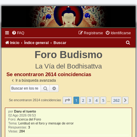
FAQ
Registrarse
Identificarse
B
Inicio
Índice general
Buscar
u
Foro Budismo
s
La Vía del Bodhisattva
c
Se encontraron 2614 coincidencias
a
Ir a búsqueda avanzada
r
Buscar
Búsqueda avanzada
Página
1
de
262
1
2
3
4
5
262
Sigu
Se encontraron 2614 coincidencias
…
por
Daru el tuerto
02 Ago 2026 09:53
Foro:
Acerca del Foro
Tema:
Lentitud en el foro y mensaje de error
Respuestas:
3
Vistas:
284