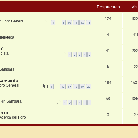
Respuestas
Vis
124
83
en
Foro General
1
9
10
11
12
13
…
4
41
iblioteca
o'
41
28
udista
1
2
3
4
5
5
2
Samsara
sánscrita
194
153
oro General
1
16
17
18
19
20
…
58
38
 en
Samsara
1
2
3
4
5
6
error
3
2
Acerca del Foro