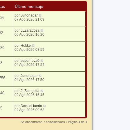
tas
Último mensaje
por
Junonagar
236
07 Ago 2026 21:09
por
JLZaragoza
82
06 Ago 2026 16:20
por
Hokke
239
05 Ago 2026 08:59
por
supernova0
28
04 Ago 2026 17:54
por
Junonagar
756
04 Ago 2026 17:50
por
JLZaragoza
540
02 Ago 2026 15:45
por
Daru el tuerto
75
02 Ago 2026 09:53
Se encontraron 7 coincidencias • Página
1
de
1