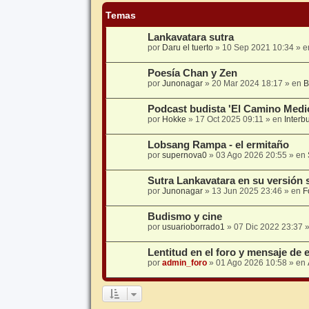
Temas
Lankavatara sutra
por
Daru el tuerto
»
10 Sep 2021 10:34
» 
Poesía Chan y Zen
por
Junonagar
»
20 Mar 2024 18:17
» en
B
Podcast budista 'El Camino Medi
por
Hokke
»
17 Oct 2025 09:11
» en
Interb
Lobsang Rampa - el ermitaño
por
supernova0
»
03 Ago 2026 20:55
» en
Sutra Lankavatara en su versión 
por
Junonagar
»
13 Jun 2025 23:46
» en
F
Budismo y cine
por
usuarioborrado1
»
07 Dic 2022 23:37
»
Lentitud en el foro y mensaje de 
por
admin_foro
»
01 Ago 2026 10:58
» en