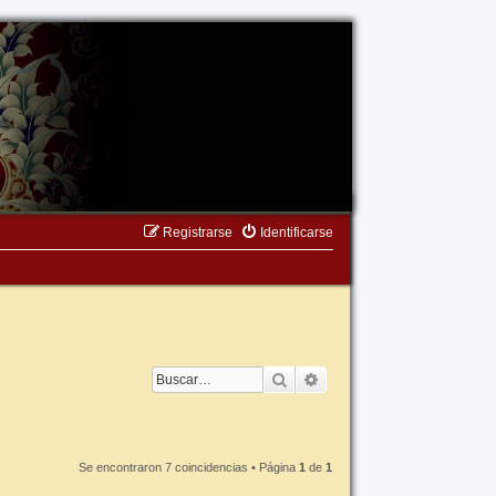
Registrarse
Identificarse
Buscar
Búsqueda avanzada
Se encontraron 7 coincidencias • Página
1
de
1