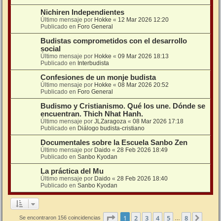
Nichiren Independientes
Último mensaje por
Hokke
«
12 Mar 2026 12:20
Publicado en
Foro General
Budistas comprometidos con el desarrollo
social
Último mensaje por
Hokke
«
09 Mar 2026 18:13
Publicado en
Interbudista
Confesiones de un monje budista
Último mensaje por
Hokke
«
08 Mar 2026 20:52
Publicado en
Foro General
Budismo y Cristianismo. Qué los une. Dónde se
encuentran. Thich Nhat Hanh.
Último mensaje por
JLZaragoza
«
08 Mar 2026 17:18
Publicado en
Diálogo budista-cristiano
Documentales sobre la Escuela Sanbo Zen
Último mensaje por
Daido
«
28 Feb 2026 18:49
Publicado en
Sanbo Kyodan
La práctica del Mu
Último mensaje por
Daido
«
28 Feb 2026 18:40
Publicado en
Sanbo Kyodan
Página
1
de
8
1
2
3
4
5
8
Sigui
Se encontraron 156 coincidencias
…