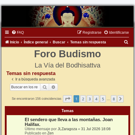
FAQ
Registrarse
Identificarse
B
Inicio
Índice general
Buscar
Temas sin respuesta
u
Foro Budismo
s
La Vía del Bodhisattva
c
Temas sin respuesta
a
Ir a búsqueda avanzada
r
Buscar
Búsqueda avanzada
Página
1
de
8
1
2
3
4
5
8
Sigui
Se encontraron 156 coincidencias
…
Temas
El sendero que lleva a las montañas. Joan
Halifax.
Último mensaje por
JLZaragoza
«
31 Jul 2026 18:08
Publicado en
Zen