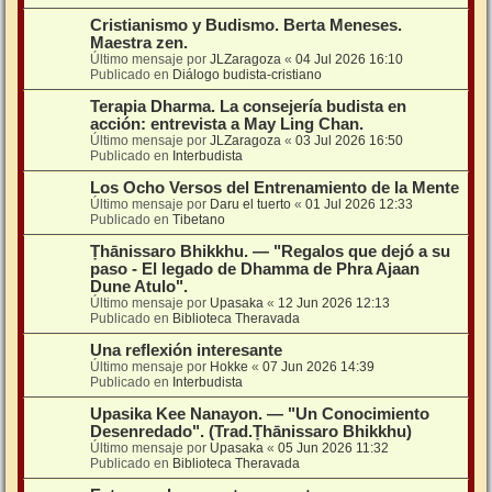
Cristianismo y Budismo. Berta Meneses.
Maestra zen.
Último mensaje por
JLZaragoza
«
04 Jul 2026 16:10
Publicado en
Diálogo budista-cristiano
Terapia Dharma. La consejería budista en
acción: entrevista a May Ling Chan.
Último mensaje por
JLZaragoza
«
03 Jul 2026 16:50
Publicado en
Interbudista
Los Ocho Versos del Entrenamiento de la Mente
Último mensaje por
Daru el tuerto
«
01 Jul 2026 12:33
Publicado en
Tibetano
Ṭhānissaro Bhikkhu. — "Regalos que dejó a su
paso - El legado de Dhamma de Phra Ajaan
Dune Atulo".
Último mensaje por
Upasaka
«
12 Jun 2026 12:13
Publicado en
Biblioteca Theravada
Una reflexión interesante
Último mensaje por
Hokke
«
07 Jun 2026 14:39
Publicado en
Interbudista
Upasika Kee Nanayon. — "Un Conocimiento
Desenredado". (Trad.Ṭhānissaro Bhikkhu)
Último mensaje por
Upasaka
«
05 Jun 2026 11:32
Publicado en
Biblioteca Theravada