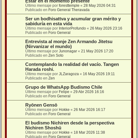
Estar en el momento presente
Último mensaje por
foresttemple
«
28 May 2026 04:31
Publicado en
Foro General Theravada
Ser un bodhisattva y acumular gran mérito y
sabiduría en esta vida
Último mensaje por
InteriorProfundo
«
26 May 2026 23:16
Publicado en
Foro General
Entrevista al monje Zen Armando Jitetsu
(Nirvanizar el mundo)
Último mensaje por
Junonagar
«
21 May 2026 17:20
Publicado en
Zen Soto
Contemplando la realidad del vacío. Tangen
Harada roshi.
Último mensaje por
JLZaragoza
«
16 May 2026 19:11
Publicado en
Zen
Grupo de WhatsApp Budismo Chile
Último mensaje por
Felipe
«
29 Abr 2026 16:16
Publicado en
Foro General
Ryōnen Gensō
Último mensaje por
Hokke
«
26 Mar 2026 16:17
Publicado en
Foro General
El budismo Nichiren desde la perspectiva
Nichiren Shoshū
Último mensaje por
Hokke
«
18 Mar 2026 11:38
Publicado en
Foro General