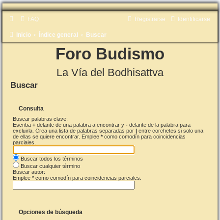
FAQ
Registrarse
Identificarse
Inicio
Índice general
Buscar
Foro Budismo
La Vía del Bodhisattva
Buscar
Consulta
Buscar palabras clave:
Escriba
+
delante de una palabra a encontrar y
-
delante de la palabra para
excluirla. Crea una lista de palabras separadas por
|
entre corchetes si solo una
de ellas se quiere encontrar. Emplee
*
como comodín para coincidencias
parciales.
Buscar todos los términos
Buscar cualquier término
Buscar autor:
Emplee * como comodín para coincidencias parciales.
Opciones de búsqueda