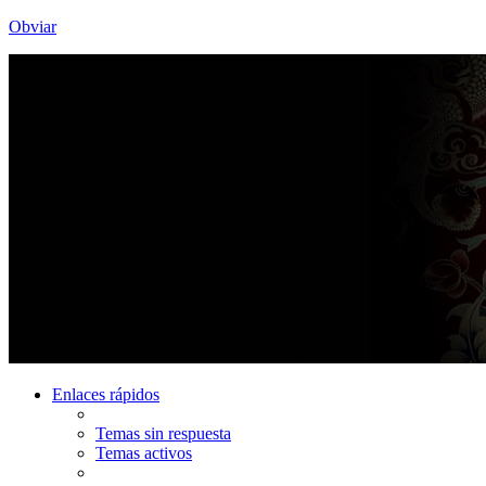
Obviar
Enlaces rápidos
Temas sin respuesta
Temas activos