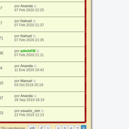
por
Ananda
97
07 Feb 2020 22:25
por
Nahuel
57
07 Feb 2020 21:37
por
Nahuel
71
07 Feb 2020 21:35
por
adminFM
96
07 Feb 2020 21:11
por
Ananda
04
11 Ene 2020 10:42
por
Manuel
10
03 Oct 2019 20:19
por
Ananda
87
28 Sep 2019 18:10
por
usuario_zen
03
22 Feb 2019 12:13
Página
8
de
8
1
4
5
6
7
8
Anterior
 156 coincidencias
…