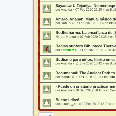
Sayadaw U Tejaniya. No menospre
por
Ananda
»
07 Feb 2020 22:25
» en
Bibl
Amaro, Anahan. Manual básico de
por
Nahuel
»
07 Feb 2020 21:37
» en
Bibl
Bodhidharma. La enseñanza del 
por
Nahuel
»
07 Feb 2020 21:35
» en
B
Reglas subforo Biblioteca Thera
por
adminFM
»
07 Feb 2020 21:11
» en
Bi
Budismo para niños: librito en e
por
Ananda
»
11 Ene 2020 10:42
» en
Bibl
Documental: The Ancient Path to
por
Manuel
»
03 Oct 2019 20:19
» en
Foro
¿Puede un cristiano practicar mi
por
Ananda
»
28 Sep 2019 18:10
» en
Sam
Buenos dias!
por
usuario_zen
»
22 Feb 2019 12:13
» e