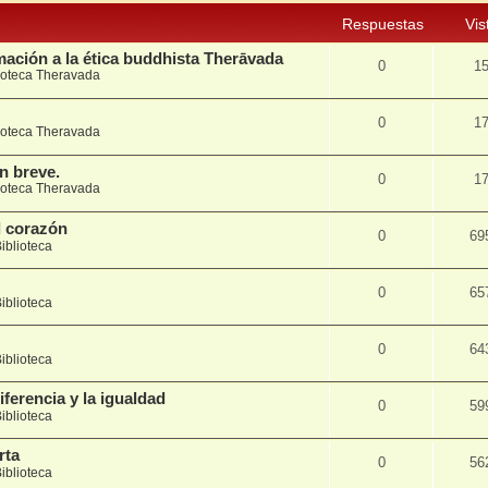
Respuestas
Vis
mación a la ética buddhista Therāvada
0
1
ioteca Theravada
0
1
ioteca Theravada
n breve.
0
1
ioteca Theravada
l corazón
0
69
iblioteca
0
65
iblioteca
0
64
iblioteca
iferencia y la igualdad
0
59
iblioteca
rta
0
56
iblioteca