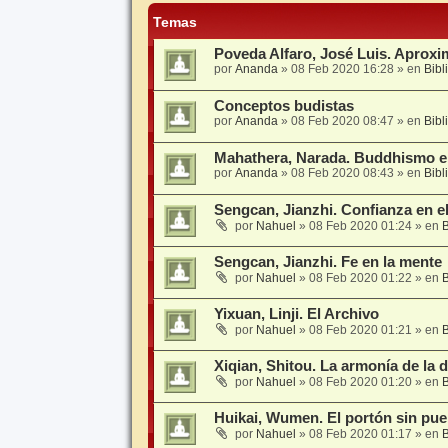
Temas
Poveda Alfaro, José Luis. Aproxi
por
Ananda
»
08 Feb 2020 16:28
» en
Bibl
Conceptos budistas
por
Ananda
»
08 Feb 2020 08:47
» en
Bibl
Mahathera, Narada. Buddhismo e
por
Ananda
»
08 Feb 2020 08:43
» en
Bibl
Sengcan, Jianzhi. Confianza en e
por
Nahuel
»
08 Feb 2020 01:24
» en
B
Sengcan, Jianzhi. Fe en la mente
por
Nahuel
»
08 Feb 2020 01:22
» en
B
Yixuan, Linji. El Archivo
por
Nahuel
»
08 Feb 2020 01:21
» en
B
Xiqian, Shitou. La armonía de la d
por
Nahuel
»
08 Feb 2020 01:20
» en
B
Huikai, Wumen. El portón sin pue
por
Nahuel
»
08 Feb 2020 01:17
» en
B