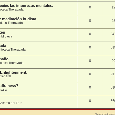
cies las impurezas mentales.
0
1
ioteca Theravada
 meditación budista
0
2
ioteca Theravada
Zen
0
54
iblioteca
vada
0
31
blioteca Theravada
spañol
0
2
ioteca Theravada
 Enlightenment.
0
91
 General
ndfulness?
0
81
sara
0
86
n
Acerca del Foro
Se encontraron