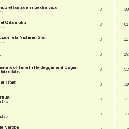
ndo el tantra en nuestra vida
0
36
ano
 el Odaimoku
0
61
teca
cción a la Nichiren Shū
0
22
teca
0
19
Zen
nsions of Time In Heidegger and Dogen
0
53
n
Interreligioso
el Tíbet
0
31
ano
ritual
0
8
udista
0
8
udista
de Naropa