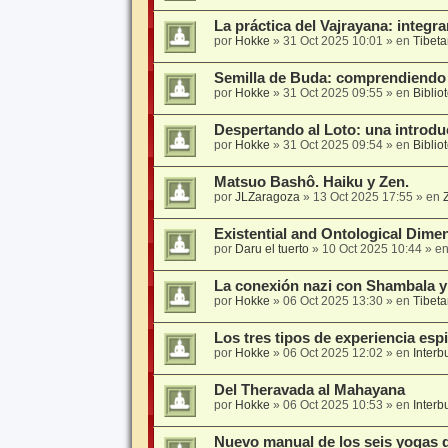
La práctica del Vajrayana: integra
por
Hokke
»
31 Oct 2025 10:01
» en
Tibet
Semilla de Buda: comprendiendo
por
Hokke
»
31 Oct 2025 09:55
» en
Biblio
Despertando al Loto: una introdu
por
Hokke
»
31 Oct 2025 09:54
» en
Biblio
Matsuo Bashô. Haiku y Zen.
por
JLZaragoza
»
13 Oct 2025 17:55
» en
Existential and Ontological Dime
por
Daru el tuerto
»
10 Oct 2025 10:44
» e
La conexión nazi con Shambala y 
por
Hokke
»
06 Oct 2025 13:30
» en
Tibet
Los tres tipos de experiencia espi
por
Hokke
»
06 Oct 2025 12:02
» en
Interb
Del Theravada al Mahayana
por
Hokke
»
06 Oct 2025 10:53
» en
Interb
Nuevo manual de los seis yogas 