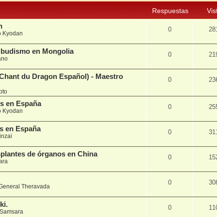
Respuestas
Vis
n
0
28
 Kyodan
l budismo en Mongolia
0
21
ano
(Chant du Dragon Español) - Maestro
0
23
oto
os en España
0
25
 Kyodan
os en España
0
31
inzai
splantes de órganos en China
0
15
ara
0
30
General Theravada
ki.
0
11
Samsara