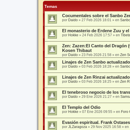
Temas
Cocumentales sobre el Sanbo Ze
por
Daido
»
27 Feb 2026 18:01
» en
Sanbo
El monasterio de Erdene Zuu y e
por
Hokke
»
24 Feb 2026 17:57
» en
Tibet
Zen: Zazen:El Canto del Dragón 
Kosen Thibaut
por
Daido
»
23 Feb 2026 21:58
» en
Zen S
Linajes de Zen Sanbo actualizad
por
Daido
»
03 Feb 2026 18:28
» en
Sanbo
Linajes de Zen Rinzai actualizad
por
Daido
»
03 Feb 2026 18:25
» en
Zen R
El tenebroso negocio de los tran
por
Daido
»
29 Ene 2026 21:27
» en
Sams
El Templo del Odio
por
Hokke
»
07 Ene 2026 09:55
» en
Foro 
Evasión espiritual. Frank Ostases
por
JLZaragoza
»
29 Nov 2025 16:58
» en