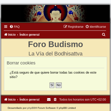
FAQ
Registrarse
Identificarse
B
Inicio
Índice general
u
Foro Budismo
s
La Vía del Bodhisattva
c
a
Borrar cookies
r
¿Está seguro de que quiere borrar todas las cookies de este
sitio?
Inicio
Índice general
Todos los horarios son
UTC+02:00
Desarrollado por
phpBB
® Forum Software © phpBB Limited