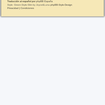
Traducción al español por
phpBB España
Style: Green-Style-Slim by Joyce&Luna
phpBB-Style-Design
Privacidad
|
Condiciones