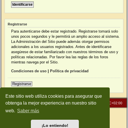
Registrarse
Para autenticarse debe estar registrado. Registrarse tomará solo
unos pocos segundos y le permitirá un amplio acceso al sistema.
La Administración del Sitio puede además otorgar permisos
adicionales a los usuarios registrados. Antes de identificarse
asegúrese de estar familiarizado con nuestros términos de uso y
políticas relacionadas. Por favor lea las reglas de los foros
mientras navega por el Sitio.
Condiciones de uso
|
Política de privacidad
Registrarse
Este sitio web utiliza cookies para asegurar que
obtenga la mejor experiencia en nuestro sitio
Inicio
Índice general
Todos los horarios son
UTC+02:00
web.
Saber más
Desarrollado por
phpBB
® Forum Software © phpBB Limited
Traducción al español por
phpBB España
Style: Green-Style-Slim by Joyce&Luna
phpBB-Style-Design
¡Lo entiendo!
Privacidad
|
Condiciones