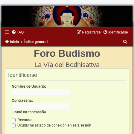
FAQ
Registrarse
Identificarse
B
Inicio
Índice general
u
Foro Budismo
s
La Vía del Bodhisattva
c
a
Identificarse
r
Nombre de Usuario:
Contraseña:
Olvidé mi contraseña
Recordar
Ocultar mi estado de conexión en esta sesión