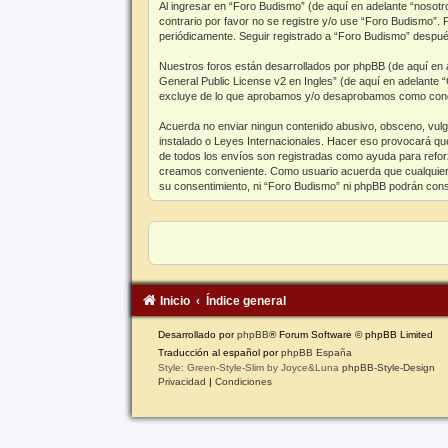
Al ingresar en “Foro Budismo” (de aquí en adelante “nosotr
contrario por favor no se registre y/o use “Foro Budismo”
periódicamente. Seguir registrado a “Foro Budismo” despué
Nuestros foros están desarrollados por phpBB (de aquí en a
General Public License v2 en Ingles
” (de aquí en adelante
excluye de lo que aprobamos y/o desaprobamos como conduc
Acuerda no enviar ningun contenido abusivo, obsceno, vulgar
instalado o Leyes Internacionales. Hacer eso provocará que
de todos los envíos son registradas como ayuda para reforz
creamos conveniente. Como usuario acuerda que cualquier 
su consentimiento, ni “Foro Budismo” ni phpBB podrán cons
Inicio
Índice general
Desarrollado por
phpBB
® Forum Software © phpBB Limited
Traducción al español por
phpBB España
Style: Green-Style-Slim by Joyce&Luna
phpBB-Style-Design
Privacidad
|
Condiciones