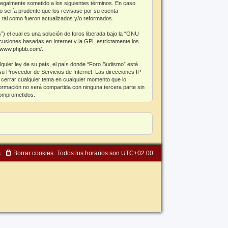
legalmente sometido a los siguientes términos. En caso
o sería prudente que los revisase por su cuenta
 tal como fueron actualizados y/o reformados.
el cual es una solución de foros liberada bajo la “
GNU
scusiones basadas en Internet y la GPL estrictamente los
//www.phpbb.com/
.
lquier ley de su país, el país donde “Foro Budismo” está
u Proveedor de Servicios de Internet. Las direcciones IP
 cerrar cualquier tema en cualquier momento que lo
rmación no será compartida con ninguna tercera parte sin
comprometidos.
s
Borrar cookies
Todos los horarios son
UTC+02:00