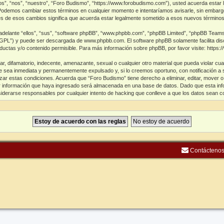
os”, “nos”, “nuestro”, “Foro Budismo”, “https://www.forobudismo.com”), usted acuerda estar 
. Podemos cambiar estos términos en cualquier momento e intentaríamos avisarle, sin embarg
s de esos cambios significa que acuerda estar legalmente sometido a esos nuevos términos
delante “ellos”, “sus”, “software phpBB”, “www.phpbb.com”, “phpBB Limited”, “phpBB Teams”) 
 “GPL”) y puede ser descargada de
www.phpbb.com
. El software phpBB solamente facilita di
tas y/o contenido permisible. Para más información sobre phpBB, por favor visite:
https:
, difamatorio, indecente, amenazante, sexual o cualquier otro material que pueda violar cua
 sea inmediata y permanentemente expulsado y, si lo creemos oportuno, con notificación a s
ar estas condiciones. Acuerda que “Foro Budismo” tiene derecho a eliminar, editar, mover o
información que haya ingresado será almacenada en una base de datos. Dado que esta info
iderarse responsables por cualquier intento de hacking que conlleve a que los datos sean 
Contácteno