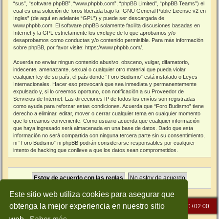
“sus”, “software phpBB”, “www.phpbb.com”, “phpBB Limited”, “phpBB Teams”) el
cual es una solución de foros liberada bajo la “
GNU General Public License v2 en
Ingles
” (de aquí en adelante “GPL”) y puede ser descargada de
www.phpbb.com
. El software phpBB solamente facilita discusiones basadas en
Internet y la GPL estrictamente los excluye de lo que aprobamos y/o
desaprobamos como conductas y/o contenido permisible. Para más información
sobre phpBB, por favor visite:
https://www.phpbb.com/
.
Acuerda no enviar ningun contenido abusivo, obsceno, vulgar, difamatorio,
indecente, amenazante, sexual o cualquier otro material que pueda violar
cualquier ley de su país, el país donde “Foro Budismo” está instalado o Leyes
Internacionales. Hacer eso provocará que sea inmediata y permanentemente
expulsado y, si lo creemos oportuno, con notificación a su Proveedor de
Servicios de Internet. Las direcciones IP de todos los envíos son registradas
como ayuda para reforzar estas condiciones. Acuerda que “Foro Budismo” tiene
derecho a eliminar, editar, mover o cerrar cualquier tema en cualquier momento
que lo creamos conveniente. Como usuario acuerda que cualquier información
que haya ingresado será almacenada en una base de datos. Dado que esta
información no será compartida con ninguna tercera parte sin su consentimiento,
ni “Foro Budismo” ni phpBB podrán considerarse responsables por cualquier
intento de hacking que conlleve a que los datos sean comprometidos.
Este sitio web utiliza cookies para asegurar que
obtenga la mejor experiencia en nuestro sitio
Inicio
Índice general
Todos los horarios son
UTC+02:00