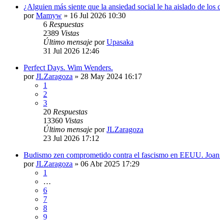
¿Alguien más siente que la ansiedad social le ha aislado de los
por
Mamyw
»
16 Jul 2026 10:30
6
Respuestas
2389
Vistas
Último mensaje
por
Upasaka
31 Jul 2026 12:46
Perfect Days. Wim Wenders.
por
JLZaragoza
»
28 May 2024 16:17
1
2
3
20
Respuestas
13360
Vistas
Último mensaje
por
JLZaragoza
23 Jul 2026 17:12
Budismo zen comprometido contra el fascismo en EEUU. Joan 
por
JLZaragoza
»
06 Abr 2025 17:29
1
…
6
7
8
9