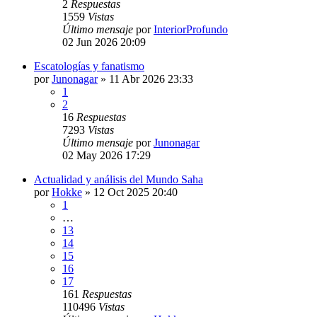
2
Respuestas
1559
Vistas
Último mensaje
por
InteriorProfundo
02 Jun 2026 20:09
Escatologías y fanatismo
por
Junonagar
»
11 Abr 2026 23:33
1
2
16
Respuestas
7293
Vistas
Último mensaje
por
Junonagar
02 May 2026 17:29
Actualidad y análisis del Mundo Saha
por
Hokke
»
12 Oct 2025 20:40
1
…
13
14
15
16
17
161
Respuestas
110496
Vistas