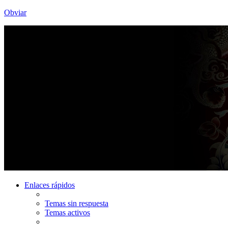
Obviar
Enlaces rápidos
Temas sin respuesta
Temas activos