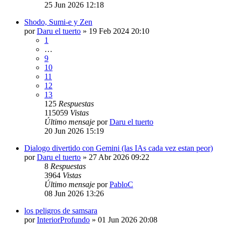
25 Jun 2026 12:18
Shodo, Sumi-e y Zen
por
Daru el tuerto
»
19 Feb 2024 20:10
1
…
9
10
11
12
13
125
Respuestas
115059
Vistas
Último mensaje
por
Daru el tuerto
20 Jun 2026 15:19
Dialogo divertido con Gemini (las IAs cada vez estan peor)
por
Daru el tuerto
»
27 Abr 2026 09:22
8
Respuestas
3964
Vistas
Último mensaje
por
PabloC
08 Jun 2026 13:26
los peligros de samsara
por
InteriorProfundo
»
01 Jun 2026 20:08