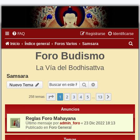
FAQ
Registrarse
Identificarse
B
Inicio
Índice general
Foros Varios
Samsara
u
Foro Budismo
s
La Vía del Bodhisattva
c
Samsara
a
Buscar
Búsqueda avanzada
Nuevo Tema
r
Página
1
de
13
1
2
3
4
5
13
Siguiente
258 temas
…
Anuncios
Reglas Foro Mahayana
Último mensaje por
admin_foro
«
23 Dic 2022 18:13
Publicado en
Foro General
Temas