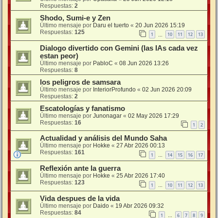
Respuestas:
2
Shodo, Sumi-e y Zen
Último mensaje por
Daru el tuerto
«
20 Jun 2026 15:19
Respuestas:
125
1
10
11
12
13
…
Dialogo divertido con Gemini (las IAs cada vez
estan peor)
Último mensaje por
PabloC
«
08 Jun 2026 13:26
Respuestas:
8
los peligros de samsara
Último mensaje por
InteriorProfundo
«
02 Jun 2026 20:09
Respuestas:
2
Escatologías y fanatismo
Último mensaje por
Junonagar
«
02 May 2026 17:29
Respuestas:
16
1
2
Actualidad y análisis del Mundo Saha
Último mensaje por
Hokke
«
27 Abr 2026 00:13
Respuestas:
161
1
14
15
16
17
…
Reflexión ante la guerra
Último mensaje por
Hokke
«
25 Abr 2026 17:40
Respuestas:
123
1
10
11
12
13
…
Vida despues de la vida
Último mensaje por
Daido
«
19 Abr 2026 09:32
Respuestas:
84
1
6
7
8
9
…