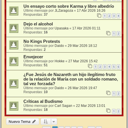
Un ensayo corto sobre Karma y libre albedrío
Último mensaje por
JLZaragoza
«
17 Abr 2026 16:26
Respuestas:
37
1
2
3
4
Dejo el alcohol
Último mensaje por
Upasaka
«
17 Abr 2026 01:11
Respuestas:
16
1
2
No Kings Protests
Último mensaje por
Daido
«
29 Mar 2026 18:12
Respuestas:
2
Envejecer
Último mensaje por
Hokke
«
27 Mar 2026 15:42
Respuestas:
51
1
2
3
4
5
6
¿Fue Jesús de Nazareth un hijo ilegítimo fruto
de la relación de María con un soldado romano,
tal vez forzada?
Último mensaje por
Daido
«
26 Mar 2026 19:47
Respuestas:
10
1
2
Críticas al Budismo
Último mensaje por
Carl Sagan
«
22 Mar 2026 13:01
Respuestas:
18
1
2
Nuevo Tema