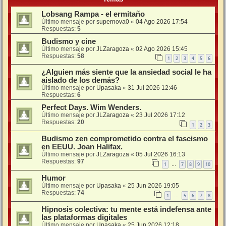
Lobsang Rampa - el ermitaño
Último mensaje por
supernova0
«
04 Ago 2026 17:54
Respuestas:
5
Budismo y cine
Último mensaje por
JLZaragoza
«
02 Ago 2026 15:45
Respuestas:
58
1
2
3
4
5
6
¿Alguien más siente que la ansiedad social le ha
aislado de los demás?
Último mensaje por
Upasaka
«
31 Jul 2026 12:46
Respuestas:
6
Perfect Days. Wim Wenders.
Último mensaje por
JLZaragoza
«
23 Jul 2026 17:12
Respuestas:
20
1
2
3
Budismo zen comprometido contra el fascismo
en EEUU. Joan Halifax.
Último mensaje por
JLZaragoza
«
05 Jul 2026 16:13
Respuestas:
97
1
7
8
9
10
…
Humor
Último mensaje por
Upasaka
«
25 Jun 2026 19:05
Respuestas:
74
1
5
6
7
8
…
Hipnosis colectiva: tu mente está indefensa ante
las plataformas digitales
Último mensaje por
Upasaka
«
25 Jun 2026 12:18