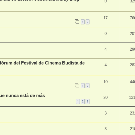
0
32
17
76
1
2
0
20
4
29
efórum del Festival de Cinema Budista de
4
28
10
44
1
2
que nunca está de más
20
13
1
2
3
3
23
3
21