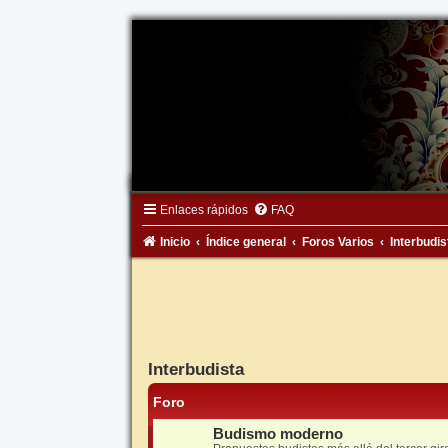
Enlaces rápidos
FAQ
Inicio
Índice general
Foros Varios
Interbudis
Interbudista
Foro
Budismo moderno