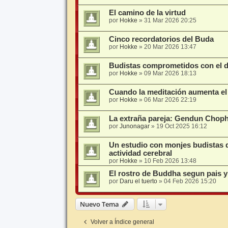
El camino de la virtud
por
Hokke
»
31 Mar 2026 20:25
Cinco recordatorios del Buda
por
Hokke
»
20 Mar 2026 13:47
Budistas comprometidos con el de
por
Hokke
»
09 Mar 2026 18:13
Cuando la meditación aumenta e
por
Hokke
»
06 Mar 2026 22:19
La extraña pareja: Gendun Choph
por
Junonagar
»
19 Oct 2025 16:12
Un estudio con monjes budistas d
actividad cerebral
por
Hokke
»
10 Feb 2026 13:48
El rostro de Buddha segun pais 
por
Daru el tuerto
»
04 Feb 2026 15:20
Nuevo Tema
Volver a Índice general