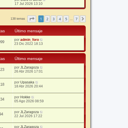
e
17 Jul 2026 13:10
r
ú
l
Página
1
de
7
1
2
3
4
5
7
Siguiente
138 temas
…
t
i
m
tas
Último mensaje
o
m
e
por
admin_foro
099
n
23 Dic 2022 18:13
s
a
j
tas
Último mensaje
e
por
JLZaragoza
423
26 Abr 2026 17:01
por
Upasaka
118
18 Abr 2026 20:44
por
Hokke
234
05 Ago 2026 08:59
por
JLZaragoza
94
22 Jul 2026 17:22
por
JLZaragoza