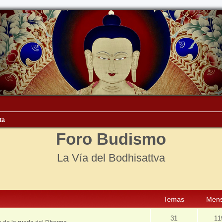
ta
Foro Budismo
La Vía del Bodhisattva
Temas
Mens
31
11