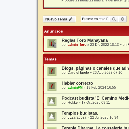
Propuestas budistas más allá del tercer gi
Buscar
Bú
Nuevo Tema
Anuncios
Reglas Foro Mahayana
por
admin_foro
»
23 Dic 2022 18:13
» en
Temas
Blogs, páginas o canales que adm
por
Daru el tuerto
»
26 Ago 2023 07:10
Hablar correcto
por
adminFM
»
19 Feb 2024 16:55
Podcast budista 'El Camino Medi
por
Hokke
»
17 Oct 2025 09:11
Templos budistas.
por
JLZaragoza
»
22 Jul 2025 16:34
Terapia Dharma. La consejería bud