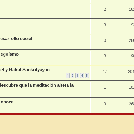
2
18
3
19
sarrollo social
0
28
l egoísmo
3
19
el y Rahul Sankrityayan
47
20
1
2
3
4
5
escubre que la meditación altera la
1
18
y epoca
9
26