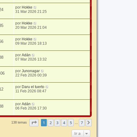
por
Hokke
24
31 Mar 2026 21:25
por
Hokke
35
20 Mar 2026 21:04
por
Hokke
66
09 Mar 2026 18:13
por
Adán
88
07 Mar 2026 13:32
por
Junonagar
406
22 Feb 2026 00:39
por
Daru el tuerto
12
11 Feb 2026 08:47
por
Adán
88
06 Feb 2026 17:30
Página
1
de
7
1
2
3
4
5
7
Siguiente
138 temas
…
Ir a