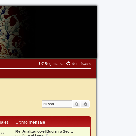
Registrarse
Identificarse
Buscar
Búsqueda avanzada
ajes
Último mensaje
Re: Analizando el Budismo Sec…
99
V
por
Daru el tuerto