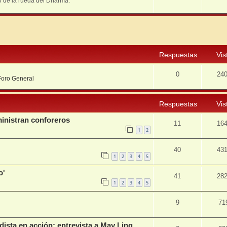
ro de la rueda del Dharma.
squeda avanzada
Respuestas
Vis
0
24
Foro General
Respuestas
Vis
inistran conforeros
11
16
1
2
40
43
1
2
3
4
5
o'
41
28
1
2
3
4
5
9
71
ista en acción: entrevista a May Ling