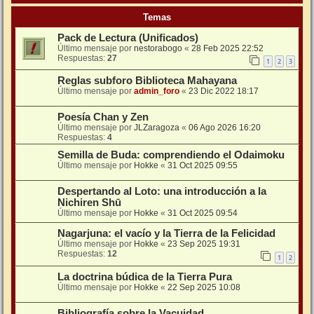
Temas
Pack de Lectura (Unificados)
Último mensaje por
nestorabogo
«
28 Feb 2025 22:52
Respuestas:
27
1
2
3
Reglas subforo Biblioteca Mahayana
Último mensaje por
admin_foro
«
23 Dic 2022 18:17
Poesía Chan y Zen
Último mensaje por
JLZaragoza
«
06 Ago 2026 16:20
Respuestas:
4
Semilla de Buda: comprendiendo el Odaimoku
Último mensaje por
Hokke
«
31 Oct 2025 09:55
Despertando al Loto: una introducción a la
Nichiren Shū
Último mensaje por
Hokke
«
31 Oct 2025 09:54
Nagarjuna: el vacío y la Tierra de la Felicidad
Último mensaje por
Hokke
«
23 Sep 2025 19:31
Respuestas:
12
1
2
La doctrina búdica de la Tierra Pura
Último mensaje por
Hokke
«
22 Sep 2025 10:08
Bibliografía sobre la Vacuidad