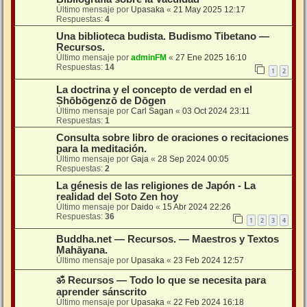
Último mensaje por
Upasaka
«
21 May 2025 12:17
Respuestas:
4
Una biblioteca budista. Budismo Tibetano —
Recursos.
Último mensaje por
adminFM
«
27 Ene 2025 16:10
Respuestas:
14
1
2
La doctrina y el concepto de verdad en el
Shōbōgenzō de Dōgen
Último mensaje por
Carl Sagan
«
03 Oct 2024 23:11
Respuestas:
1
Consulta sobre libro de oraciones o recitaciones
para la meditación.
Último mensaje por
Gaja
«
28 Sep 2024 00:05
Respuestas:
2
La génesis de las religiones de Japón - La
realidad del Soto Zen hoy
Último mensaje por
Daido
«
15 Abr 2024 22:26
Respuestas:
36
1
2
3
4
Buddha.net — Recursos. — Maestros y Textos
Mahāyana.
Último mensaje por
Upasaka
«
23 Feb 2024 12:57
ॐ Recursos — Todo lo que se necesita para
aprender sánscrito
Último mensaje por
Upasaka
«
22 Feb 2024 16:18