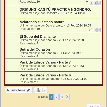
Respuestas:
20
1
2
3
DRIKUNG KAGYÜ PRACTICA NGONDRO.
Último mensaje por
Upasaka
«
17 Feb 2024 13:28
Aclarando el estado natural
Último mensaje por
Daru el tuerto
«
13 Feb 2024 10:55
Respuestas:
10
1
2
El Sutra del Diamante
Último mensaje por
Ananda
«
26 Ene 2024 22:28
Respuestas:
4
Sutra del Corazón
Último mensaje por
Ananda
«
14 Oct 2023 19:57
Respuestas:
4
Pack de Libros Varios - Parte 7
Último mensaje por
Ananda
«
04 Sep 2023 21:53
Respuestas:
1
Pack de Libros Varios - Parte 6
Último mensaje por
Junonagar
«
03 Sep 2023 11:00
Respuestas:
2
Nuevo Tema
1
2
3
Siguiente
46 temas
Ir a