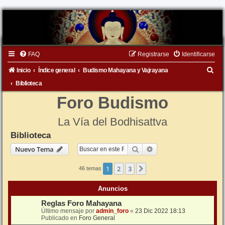
FAQ
Registrarse
Identificarse
B
Inicio
Índice general
Budismo Mahayana y Vajrayana
u
Biblioteca
s
Foro Budismo
c
La Vía del Bodhisattva
a
Biblioteca
r
Buscar
Búsqueda avanzada
Nuevo Tema
1
2
3
Siguiente
46 temas
Anuncios
Reglas Foro Mahayana
Último mensaje por
admin_foro
«
23 Dic 2022 18:13
Publicado en
Foro General