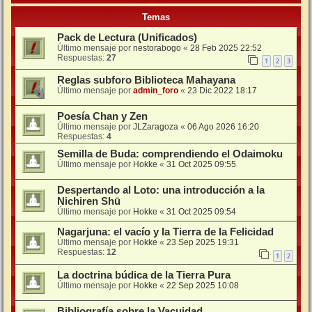
Temas
Pack de Lectura (Unificados)
Último mensaje por
nestorabogo
«
28 Feb 2025 22:52
Respuestas:
27
1
2
3
Reglas subforo Biblioteca Mahayana
Último mensaje por
admin_foro
«
23 Dic 2022 18:17
Poesía Chan y Zen
Último mensaje por
JLZaragoza
«
06 Ago 2026 16:20
Respuestas:
4
Semilla de Buda: comprendiendo el Odaimoku
Último mensaje por
Hokke
«
31 Oct 2025 09:55
Despertando al Loto: una introducción a la
Nichiren Shū
Último mensaje por
Hokke
«
31 Oct 2025 09:54
Nagarjuna: el vacío y la Tierra de la Felicidad
Último mensaje por
Hokke
«
23 Sep 2025 19:31
Respuestas:
12
1
2
La doctrina búdica de la Tierra Pura
Último mensaje por
Hokke
«
22 Sep 2025 10:08
Bibliografía sobre la Vacuidad