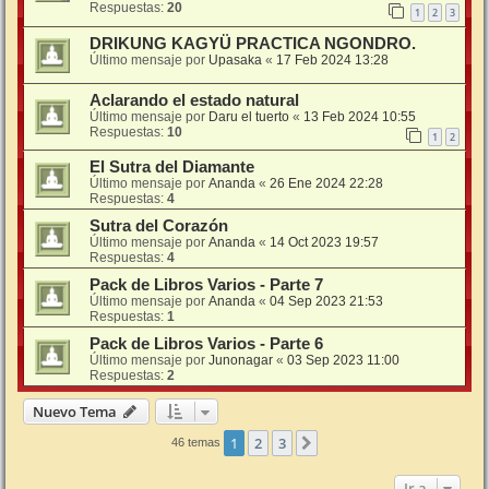
Respuestas:
20
1
2
3
DRIKUNG KAGYÜ PRACTICA NGONDRO.
Último mensaje por
Upasaka
«
17 Feb 2024 13:28
Aclarando el estado natural
Último mensaje por
Daru el tuerto
«
13 Feb 2024 10:55
Respuestas:
10
1
2
El Sutra del Diamante
Último mensaje por
Ananda
«
26 Ene 2024 22:28
Respuestas:
4
Sutra del Corazón
Último mensaje por
Ananda
«
14 Oct 2023 19:57
Respuestas:
4
Pack de Libros Varios - Parte 7
Último mensaje por
Ananda
«
04 Sep 2023 21:53
Respuestas:
1
Pack de Libros Varios - Parte 6
Último mensaje por
Junonagar
«
03 Sep 2023 11:00
Respuestas:
2
Nuevo Tema
1
2
3
Siguiente
46 temas
Ir a