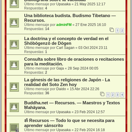
Último mensaje por
Upasaka
«
21 May 2025 12:17
Respuestas:
4
Una biblioteca budista. Budismo Tibetano —
Recursos.
Último mensaje por
adminFM
«
27 Ene 2025 16:10
Respuestas:
14
1
2
La doctrina y el concepto de verdad en el
Shōbōgenzō de Dōgen
Último mensaje por
Carl Sagan
«
03 Oct 2024 23:11
Respuestas:
1
Consulta sobre libro de oraciones o recitaciones
para la meditación.
Último mensaje por
Gaja
«
28 Sep 2024 00:05
Respuestas:
2
La génesis de las religiones de Japón - La
realidad del Soto Zen hoy
Último mensaje por
Daido
«
15 Abr 2024 22:26
Respuestas:
36
1
2
3
4
Buddha.net — Recursos. — Maestros y Textos
Mahāyana.
Último mensaje por
Upasaka
«
23 Feb 2024 12:57
ॐ Recursos — Todo lo que se necesita para
aprender sánscrito
Último mensaje por
Upasaka
«
22 Feb 2024 16:18