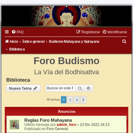
FAQ
Registrarse
Identificarse
B
Inicio
Índice general
Budismo Mahayana y Vajrayana
u
Biblioteca
s
Foro Budismo
c
La Vía del Bodhisattva
a
Biblioteca
r
Buscar
Búsqueda avanzada
Nuevo Tema
1
2
3
Siguiente
46 temas
Anuncios
Reglas Foro Mahayana
Último mensaje por
admin_foro
«
23 Dic 2022 18:13
Publicado en
Foro General