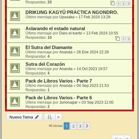
Respuestas:
20
1
2
3
DRIKUNG KAGYÜ PRACTICA NGONDRO.
Último mensaje por
Upasaka
«
17 Feb 2024 13:28
Aclarando el estado natural
Último mensaje por
Daru el tuerto
«
13 Feb 2024 10:55
Respuestas:
10
1
2
El Sutra del Diamante
Último mensaje por
Ananda
«
26 Ene 2024 22:28
Respuestas:
4
Sutra del Corazón
Último mensaje por
Ananda
«
14 Oct 2023 19:57
Respuestas:
4
Pack de Libros Varios - Parte 7
Último mensaje por
Ananda
«
04 Sep 2023 21:53
Respuestas:
1
Pack de Libros Varios - Parte 6
Último mensaje por
Junonagar
«
03 Sep 2023 11:00
Respuestas:
2
Nuevo Tema
1
2
3
Siguiente
46 temas
Ir a