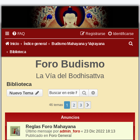
FAQ
Registrarse
Identificarse
B
Inicio
Índice general
Budismo Mahayana y Vajrayana
u
Biblioteca
s
Foro Budismo
c
La Vía del Bodhisattva
a
Biblioteca
r
Buscar
Búsqueda avanzada
Nuevo Tema
1
2
3
Siguiente
46 temas
Anuncios
Reglas Foro Mahayana
Último mensaje por
admin_foro
«
23 Dic 2022 18:13
Publicado en
Foro General