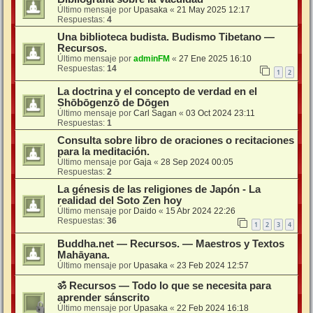
Último mensaje por
Upasaka
«
21 May 2025 12:17
Respuestas:
4
Una biblioteca budista. Budismo Tibetano —
Recursos.
Último mensaje por
adminFM
«
27 Ene 2025 16:10
Respuestas:
14
1
2
La doctrina y el concepto de verdad en el
Shōbōgenzō de Dōgen
Último mensaje por
Carl Sagan
«
03 Oct 2024 23:11
Respuestas:
1
Consulta sobre libro de oraciones o recitaciones
para la meditación.
Último mensaje por
Gaja
«
28 Sep 2024 00:05
Respuestas:
2
La génesis de las religiones de Japón - La
realidad del Soto Zen hoy
Último mensaje por
Daido
«
15 Abr 2024 22:26
Respuestas:
36
1
2
3
4
Buddha.net — Recursos. — Maestros y Textos
Mahāyana.
Último mensaje por
Upasaka
«
23 Feb 2024 12:57
ॐ Recursos — Todo lo que se necesita para
aprender sánscrito
Último mensaje por
Upasaka
«
22 Feb 2024 16:18