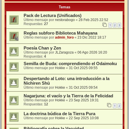
Temas
Pack de Lectura (Unificados)
Último mensaje por
nestorabogo
«
28 Feb 2025 22:52
Respuestas:
27
1
2
3
Reglas subforo Biblioteca Mahayana
Último mensaje por
admin_foro
«
23 Dic 2022 18:17
Poesía Chan y Zen
Último mensaje por
JLZaragoza
«
06 Ago 2026 16:20
Respuestas:
4
Semilla de Buda: comprendiendo el Odaimoku
Último mensaje por
Hokke
«
31 Oct 2025 09:55
Despertando al Loto: una introducción a la
Nichiren Shū
Último mensaje por
Hokke
«
31 Oct 2025 09:54
Nagarjuna: el vacío y la Tierra de la Felicidad
Último mensaje por
Hokke
«
23 Sep 2025 19:31
Respuestas:
12
1
2
La doctrina búdica de la Tierra Pura
Último mensaje por
Hokke
«
22 Sep 2025 10:08
Bibliografía sobre la Vacuidad