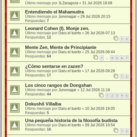
Último mensaje por
JLZaragoza
«
31 Jul 2026 18:08
Entendiendo el Mahamudra
Último mensaje por
Junonagar
«
29 Jul 2026 20:15
Respuestas:
7
Leonard Cohen (I). Monje zen.
Último mensaje por
Daru el tuerto
«
26 Jul 2026 07:13
Respuestas:
12
1
2
Mente Zen, Mente de Principiante
Último mensaje por
Daru el tuerto
«
25 Jul 2026 08:44
Respuestas:
64
1
4
5
6
7
…
¿Cómo sentarse en zazen?
Último mensaje por
Daru el tuerto
«
17 Jul 2026 09:28
Respuestas:
17
1
2
Los cinco rangos de Dongshan
Último mensaje por
Junonagar
«
12 Jul 2026 11:18
Respuestas:
44
1
2
3
4
5
Dokushô Villalba
Último mensaje por
Daru el tuerto
«
10 Jul 2026 18:05
Respuestas:
5
Una pequeña historia de la filosofía budista
Último mensaje por
Daru el tuerto
«
09 Jul 2026 10:54
Respuestas:
16
1
2