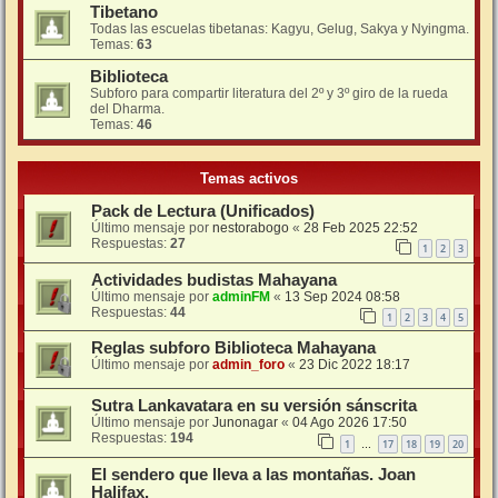
Tibetano
Todas las escuelas tibetanas: Kagyu, Gelug, Sakya y Nyingma.
Temas:
63
Biblioteca
Subforo para compartir literatura del 2º y 3º giro de la rueda
del Dharma.
Temas:
46
Temas activos
Pack de Lectura (Unificados)
Último mensaje por
nestorabogo
«
28 Feb 2025 22:52
Respuestas:
27
1
2
3
Actividades budistas Mahayana
Último mensaje por
adminFM
«
13 Sep 2024 08:58
Respuestas:
44
1
2
3
4
5
Reglas subforo Biblioteca Mahayana
Último mensaje por
admin_foro
«
23 Dic 2022 18:17
Sutra Lankavatara en su versión sánscrita
Último mensaje por
Junonagar
«
04 Ago 2026 17:50
Respuestas:
194
1
17
18
19
20
…
El sendero que lleva a las montañas. Joan
Halifax.