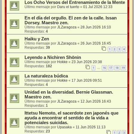
Los Ocho Versos del Entrenamiento de la Mente
Último mensaje por
Daru el tuerto
«
01 Jul 2026 12:33
En el día del orgullo. El zen de la calle. Issan
Dorsey. Maestro zen.
Último mensaje por
JLZaragoza
«
28 Jun 2026 16:10
Respuestas:
4
Haiku y Zen
Último mensaje por
JLZaragoza
«
26 Jun 2026 16:45
Respuestas:
39
1
2
3
4
Leyendo a Nichiren Shōnin
Último mensaje por
Hokke
«
23 Jun 2026 20:38
Respuestas:
182
1
16
17
18
19
…
La naturaleza búdica
Último mensaje por
Hokke
«
17 Jun 2026 09:51
Respuestas:
4
Unidad en la diversidad. Bernie Glassman.
Maestro zen.
Último mensaje por
JLZaragoza
«
12 Jun 2026 16:43
Respuestas:
1
Ittetsu Nemoto, el sacerdote zen japonés que
ayuda a encontrar el sentido de la vida a
potenciales suicidas.
Último mensaje por
Upasaka
«
11 Jun 2026 11:13
Respuestas:
23
1
2
3