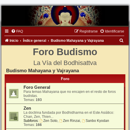
FAQ
Registrarse
Identificarse
B
Inicio
Índice general
Budismo Mahayana y Vajrayana
u
Foro Budismo
s
La Vía del Bodhisattva
c
Budismo Mahayana y Vajrayana
a
r
Foro
Foro General
Para temas Mahayana que no encajen en el resto de foros
budistas.
Temas:
193
Zen
La doctrina fundada por Bodhidharma en el Este Asiático:
Chan, Zen, Thien...
Subforos:
Zen Soto
,
Zen Rinzai
,
Sanbo Kyodan
Temas:
166