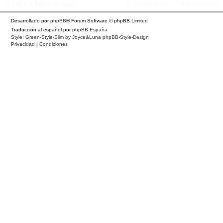
Inicio
Índice general
Contáctenos
Borrar cookies
Desarrollado por
phpBB
® Forum Software © phpBB Limited
Traducción al español por
phpBB España
Style: Green-Style-Slim by Joyce&Luna
phpBB-Style-Design
Privacidad
|
Condiciones