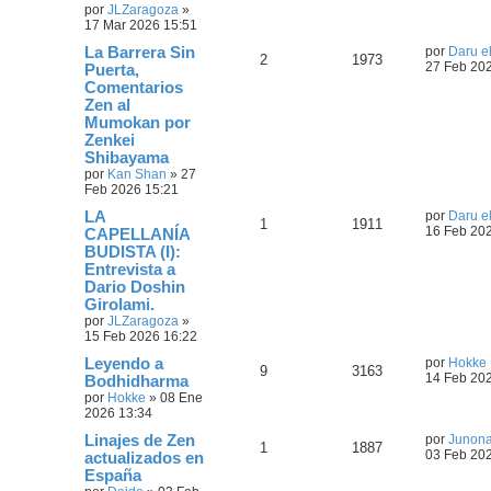
por
JLZaragoza
»
17 Mar 2026 15:51
La Barrera Sin
por
Daru el
2
1973
27 Feb 20
Puerta,
Comentarios
Zen al
Mumokan por
Zenkei
Shibayama
por
Kan Shan
»
27
Feb 2026 15:21
LA
por
Daru el
1
1911
16 Feb 20
CAPELLANÍA
BUDISTA (I):
Entrevista a
Dario Doshin
Girolami.
por
JLZaragoza
»
15 Feb 2026 16:22
Leyendo a
por
Hokke
9
3163
14 Feb 20
Bodhidharma
por
Hokke
»
08 Ene
2026 13:34
Linajes de Zen
por
Junon
1
1887
03 Feb 20
actualizados en
España