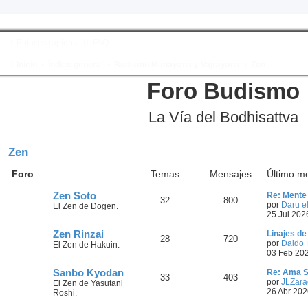
Enlaces rápidos
FAQ
Inicio
Índice general
Budismo Mahayana y Vajrayana
Zen
Foro Budismo
La Vía del Bodhisattva
Zen
Foro
Temas
Mensajes
Último m
Zen Soto
Re: Mente
32
800
por
Daru el
El Zen de Dogen.
25 Jul 202
Zen Rinzai
Linajes de
28
720
por
Daido
El Zen de Hakuin.
03 Feb 20
Sanbo Kyodan
Re: Ama S
33
403
por
JLZara
El Zen de Yasutani
26 Abr 202
Roshi.