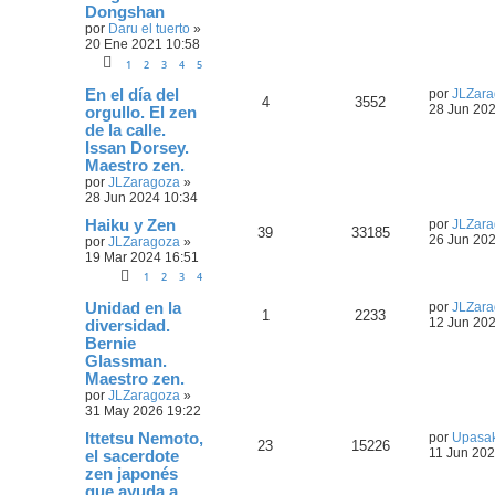
Dongshan
por
Daru el tuerto
»
20 Ene 2021 10:58
1
2
3
4
5
En el día del
por
JLZara
4
3552
28 Jun 202
orgullo. El zen
de la calle.
Issan Dorsey.
Maestro zen.
por
JLZaragoza
»
28 Jun 2024 10:34
Haiku y Zen
por
JLZara
39
33185
26 Jun 202
por
JLZaragoza
»
19 Mar 2024 16:51
1
2
3
4
Unidad en la
por
JLZara
1
2233
12 Jun 202
diversidad.
Bernie
Glassman.
Maestro zen.
por
JLZaragoza
»
31 May 2026 19:22
Ittetsu Nemoto,
por
Upasa
23
15226
11 Jun 202
el sacerdote
zen japonés
que ayuda a