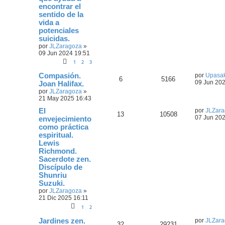
encontrar el
sentido de la
vida a
potenciales
suicidas.
por
JLZaragoza
»
09 Jun 2024 19:51
1
2
3
Compasión.
por
Upasa
6
5166
09 Jun 202
Joan Halifax.
por
JLZaragoza
»
21 May 2025 16:43
El
por
JLZara
13
10508
07 Jun 202
envejecimiento
como práctica
espiritual.
Lewis
Richmond.
Sacerdote zen.
Discípulo de
Shunriu
Suzuki.
por
JLZaragoza
»
21 Dic 2025 16:11
1
2
Jardines zen.
por
JLZara
32
29231