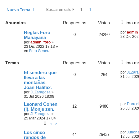
Buscar
Búsqueda avanzada
Nuevo Tema
Anuncios
Respuestas
Vistas
Último m
Reglas Foro
por
admin_
0
24280
23 Dic 202
Mahayana
por
admin_foro
»
23 Dic 2022 18:13
»
en
Foro General
Temas
Respuestas
Vistas
Último m
El sendero que
por
JLZara
0
264
31 Jul 202
lleva a las
montañas.
Joan Halifax.
por
JLZaragoza
»
31 Jul 2026 18:08
Leonard Cohen
por
Daru el
12
9486
26 Jul 202
(I). Monje zen.
por
JLZaragoza
»
25 Mar 2024 17:04
1
2
Los cinco
por
Junon
44
26437
12 Jul 202
rangos de