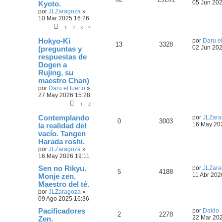
05 Jun 202
Kyoto.
por
JLZaragoza
»
10 Mar 2025 16:26
1
2
3
4
Hokyo-Ki
por
Daru el
13
3328
02 Jun 202
(preguntas y
respuestas de
Dogen a
Rujing, su
maestro Chan)
por
Daru el tuerto
»
27 May 2026 15:28
1
2
Contemplando
por
JLZara
0
3003
16 May 20
la realidad del
vacío. Tangen
Harada roshi.
por
JLZaragoza
»
16 May 2026 19:11
Sen no Rikyu.
por
JLZara
5
4188
11 Abr 202
Monje zen.
Maestro del té.
por
JLZaragoza
»
09 Ago 2025 16:36
Pacificadores
por
Daido
2
2278
22 Mar 20
Zen.