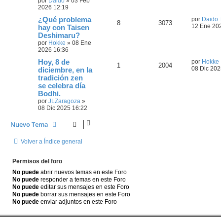
por
Daido
»
03 Feb
2026 12:19
¿Qué problema
por
Daido
8
3073
12 Ene 20
hay con Taisen
Deshimaru?
por
Hokke
»
08 Ene
2026 16:36
Hoy, 8 de
por
Hokke
1
2004
08 Dic 202
diciembre, en la
tradición zen
se celebra día
Bodhi.
por
JLZaragoza
»
08 Dic 2025 16:22
Nuevo Tema
Volver a Índice general
Permisos del foro
No puede
abrir nuevos temas en este Foro
No puede
responder a temas en este Foro
No puede
editar sus mensajes en este Foro
No puede
borrar sus mensajes en este Foro
No puede
enviar adjuntos en este Foro