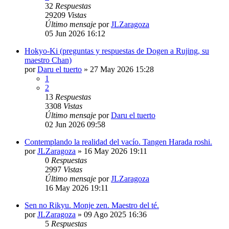
32
Respuestas
29209
Vistas
Último mensaje
por
JLZaragoza
05 Jun 2026 16:12
Hokyo-Ki (preguntas y respuestas de Dogen a Rujing, su
maestro Chan)
por
Daru el tuerto
»
27 May 2026 15:28
1
2
13
Respuestas
3308
Vistas
Último mensaje
por
Daru el tuerto
02 Jun 2026 09:58
Contemplando la realidad del vacío. Tangen Harada roshi.
por
JLZaragoza
»
16 May 2026 19:11
0
Respuestas
2997
Vistas
Último mensaje
por
JLZaragoza
16 May 2026 19:11
Sen no Rikyu. Monje zen. Maestro del té.
por
JLZaragoza
»
09 Ago 2025 16:36
5
Respuestas