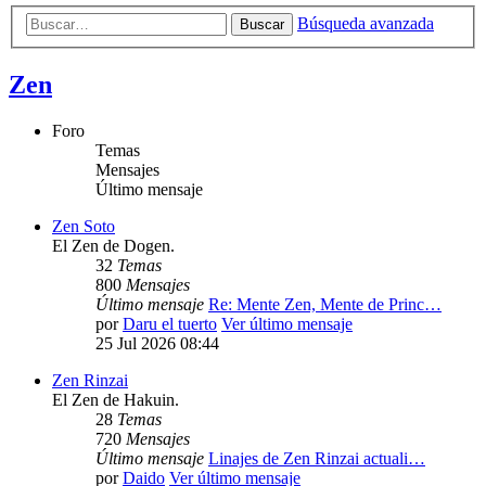
Búsqueda avanzada
Buscar
Zen
Foro
Temas
Mensajes
Último mensaje
Zen Soto
El Zen de Dogen.
32
Temas
800
Mensajes
Último mensaje
Re: Mente Zen, Mente de Princ…
por
Daru el tuerto
Ver último mensaje
25 Jul 2026 08:44
Zen Rinzai
El Zen de Hakuin.
28
Temas
720
Mensajes
Último mensaje
Linajes de Zen Rinzai actuali…
por
Daido
Ver último mensaje