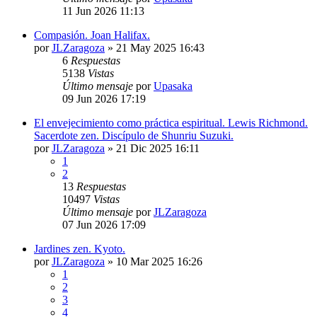
11 Jun 2026 11:13
Compasión. Joan Halifax.
por
JLZaragoza
»
21 May 2025 16:43
6
Respuestas
5138
Vistas
Último mensaje
por
Upasaka
09 Jun 2026 17:19
El envejecimiento como práctica espiritual. Lewis Richmond.
Sacerdote zen. Discípulo de Shunriu Suzuki.
por
JLZaragoza
»
21 Dic 2025 16:11
1
2
13
Respuestas
10497
Vistas
Último mensaje
por
JLZaragoza
07 Jun 2026 17:09
Jardines zen. Kyoto.
por
JLZaragoza
»
10 Mar 2025 16:26
1
2
3
4