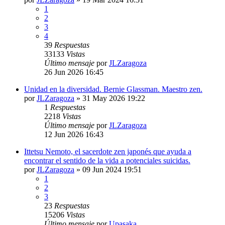
1
2
3
4
39
Respuestas
33133
Vistas
Último mensaje
por
JLZaragoza
26 Jun 2026 16:45
Unidad en la diversidad. Bernie Glassman. Maestro zen.
por
JLZaragoza
»
31 May 2026 19:22
1
Respuestas
2218
Vistas
Último mensaje
por
JLZaragoza
12 Jun 2026 16:43
Ittetsu Nemoto, el sacerdote zen japonés que ayuda a
encontrar el sentido de la vida a potenciales suicidas.
por
JLZaragoza
»
09 Jun 2024 19:51
1
2
3
23
Respuestas
15206
Vistas
Último mensaje
por
Upasaka