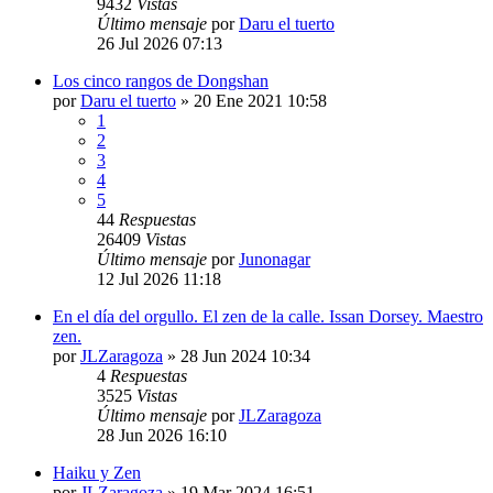
9432
Vistas
Último mensaje
por
Daru el tuerto
26 Jul 2026 07:13
Los cinco rangos de Dongshan
por
Daru el tuerto
»
20 Ene 2021 10:58
1
2
3
4
5
44
Respuestas
26409
Vistas
Último mensaje
por
Junonagar
12 Jul 2026 11:18
En el día del orgullo. El zen de la calle. Issan Dorsey. Maestro
zen.
por
JLZaragoza
»
28 Jun 2024 10:34
4
Respuestas
3525
Vistas
Último mensaje
por
JLZaragoza
28 Jun 2026 16:10
Haiku y Zen
por
JLZaragoza
»
19 Mar 2024 16:51