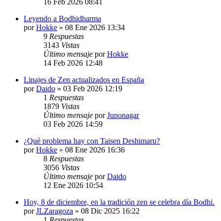
16 Feb 2026 08:41
Leyendo a Bodhidharma
por
Hokke
»
08 Ene 2026 13:34
9
Respuestas
3143
Vistas
Último mensaje
por
Hokke
14 Feb 2026 12:48
Linajes de Zen actualizados en España
por
Daido
»
03 Feb 2026 12:19
1
Respuestas
1879
Vistas
Último mensaje
por
Junonagar
03 Feb 2026 14:59
¿Qué problema hay con Taisen Deshimaru?
por
Hokke
»
08 Ene 2026 16:36
8
Respuestas
3056
Vistas
Último mensaje
por
Daido
12 Ene 2026 10:54
Hoy, 8 de diciembre, en la tradición zen se celebra día Bodhi.
por
JLZaragoza
»
08 Dic 2025 16:22
1
Respuestas