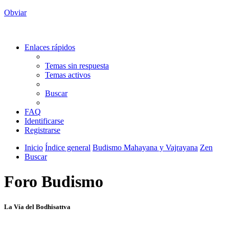
Obviar
Enlaces rápidos
Temas sin respuesta
Temas activos
Buscar
FAQ
Identificarse
Registrarse
Inicio
Índice general
Budismo Mahayana y Vajrayana
Zen
Buscar
Foro Budismo
La Vía del Bodhisattva