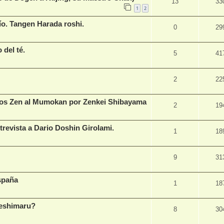
13
33
1
2
ío. Tangen Harada roshi.
0
29
 del té.
5
41
2
22
ios Zen al Mumokan por Zenkei Shibayama
2
19
evista a Dario Doshin Girolami.
1
18
9
31
spaña
1
18
Deshimaru?
8
30