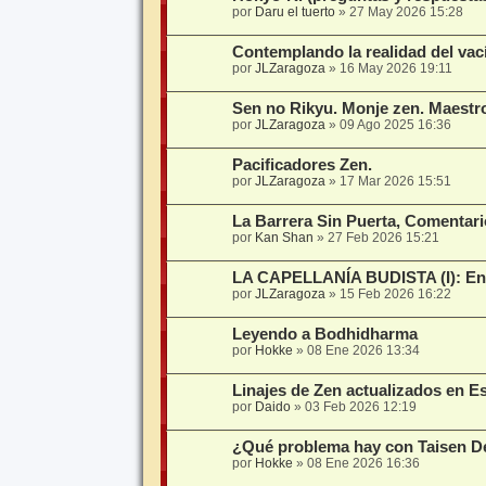
por
Daru el tuerto
»
27 May 2026 15:28
Contemplando la realidad del vac
por
JLZaragoza
»
16 May 2026 19:11
Sen no Rikyu. Monje zen. Maestro
por
JLZaragoza
»
09 Ago 2025 16:36
Pacificadores Zen.
por
JLZaragoza
»
17 Mar 2026 15:51
La Barrera Sin Puerta, Comentar
por
Kan Shan
»
27 Feb 2026 15:21
LA CAPELLANÍA BUDISTA (I): Entr
por
JLZaragoza
»
15 Feb 2026 16:22
Leyendo a Bodhidharma
por
Hokke
»
08 Ene 2026 13:34
Linajes de Zen actualizados en E
por
Daido
»
03 Feb 2026 12:19
¿Qué problema hay con Taisen 
por
Hokke
»
08 Ene 2026 16:36