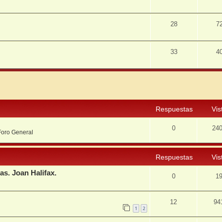
28
7
33
4
squeda avanzada
Respuestas
Vis
0
24
Foro General
Respuestas
Vis
as. Joan Halifax.
0
1
12
94
1
2