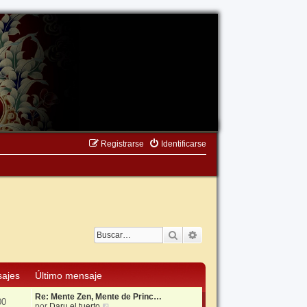
Registrarse
Identificarse
Buscar
Búsqueda avanzada
ajes
Último mensaje
Re: Mente Zen, Mente de Princ…
00
V
por
Daru el tuerto