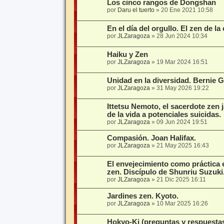
Los cinco rangos de Dongshan
por
Daru el tuerto
»
20 Ene 2021 10:58
En el día del orgullo. El zen de la
por
JLZaragoza
»
28 Jun 2024 10:34
Haiku y Zen
por
JLZaragoza
»
19 Mar 2024 16:51
Unidad en la diversidad. Bernie 
por
JLZaragoza
»
31 May 2026 19:22
Ittetsu Nemoto, el sacerdote zen 
de la vida a potenciales suicidas.
por
JLZaragoza
»
09 Jun 2024 19:51
Compasión. Joan Halifax.
por
JLZaragoza
»
21 May 2025 16:43
El envejecimiento como práctica 
zen. Discípulo de Shunriu Suzuki
por
JLZaragoza
»
21 Dic 2025 16:11
Jardines zen. Kyoto.
por
JLZaragoza
»
10 Mar 2025 16:26
Hokyo-Ki (preguntas y respuesta