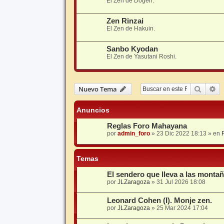
El Zen de Dogen.
Zen Rinzai
El Zen de Hakuin.
Sanbo Kyodan
El Zen de Yasutani Roshi.
Buscar
Bú
Nuevo Tema
Anuncios
Reglas Foro Mahayana
por
admin_foro
»
23 Dic 2022 18:13
» en
Temas
El sendero que lleva a las montañ
por
JLZaragoza
»
31 Jul 2026 18:08
Leonard Cohen (I). Monje zen.
por
JLZaragoza
»
25 Mar 2024 17:04