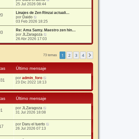
e
25 Jul 2026 08:44
r
ú
Linajes de Zen Rinzai actuali…
20
V
l
por
Daido
e
t
03 Feb 2026 18:25
r
i
ú
m
Re: Ama Samy. Maestro zen hin…
03
l
V
o
por
JLZaragoza
t
e
m
26 Abr 2026 17:03
i
r
e
m
ú
n
o
l
s
1
2
3
4
Siguiente
73 temas
m
t
a
e
i
j
n
m
e
tas
Último mensaje
s
o
a
m
j
e
por
admin_foro
031
e
n
23 Dic 2022 18:13
s
a
j
tas
Último mensaje
e
por
JLZaragoza
91
31 Jul 2026 18:08
por
Daru el tuerto
17
26 Jul 2026 07:13