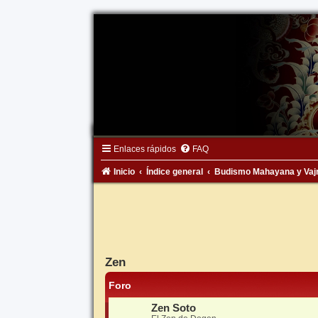
Enlaces rápidos
FAQ
Inicio
Índice general
Budismo Mahayana y Vaj
Zen
Foro
Zen Soto