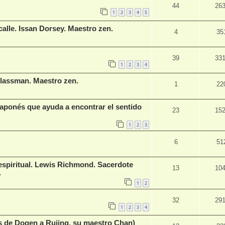
44
26
1
2
3
4
5
 calle. Issan Dorsey. Maestro zen.
4
35
39
33
1
2
3
4
Glassman. Maestro zen.
1
22
japonés que ayuda a encontrar el sentido
23
15
1
2
3
6
51
espiritual. Lewis Richmond. Sacerdote
13
10
.
1
2
32
29
1
2
3
4
s de Dogen a Rujing, su maestro Chan)