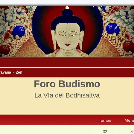
rayana
Zen
Foro Budismo
La Vía del Bodhisattva
Temas
Mens
32
8