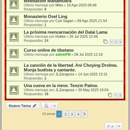
Meditación Mahamudra
Último mensaje por
Mika
«
16 Ago 2025 09:46
Respuestas:
8
Monasterio Osel Ling
Último mensaje por
Carl Sagan
«
09 Ago 2025 21:54
Respuestas:
1
La próxima reencarnación del Dalai Lama
Último mensaje por
Hokke
«
26 Jul 2025 22:48
Respuestas:
24
1
2
3
Curso online de tibetano
Último mensaje por
adminFM
«
08 Jul 2025 12:18
La canción de la libertad. Ani Choying Drolma.
Monja budista y cantante.
Último mensaje por
JLZaragoza
«
14 Jun 2025 15:31
Respuestas:
2
Una cueva en la nieve. Tenzin Palmo.
Último mensaje por
JLZaragoza
«
30 May 2025 16:04
Respuestas:
18
1
2
Nuevo Tema
1
2
3
4
Siguiente
63 temas
Ir a