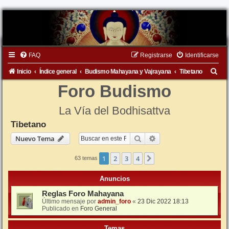
FAQ
Registrarse
Identificarse
B
Inicio
Índice general
Budismo Mahayana y Vajrayana
Tibetano
u
Foro Budismo
s
La Vía del Bodhisattva
c
Tibetano
a
Buscar
Búsqueda avanzada
Nuevo Tema
r
1
2
3
4
Siguiente
63 temas
Anuncios
Reglas Foro Mahayana
Último mensaje por
admin_foro
«
23 Dic 2022 18:13
Publicado en
Foro General
Temas