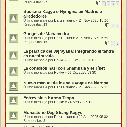
Respuestas:
37
1
2
3
4
Budismo Kagyu o Nyingma en Madrid o
alrededores
Último mensaje por
Daru el tuerto
«
24 Nov 2025 13:26
Respuestas:
13
1
2
Ganges de Mahamudra
Último mensaje por
Daru el tuerto
«
16 Nov 2025 06:59
Respuestas:
15
1
2
La práctica del Vajrayana: integrando el tantra
en nuestra vida
Último mensaje por
Hokke
«
31 Oct 2025 10:01
La conexión nazi con Shambala y el Tíbet
Último mensaje por
Hokke
«
06 Oct 2025 13:30
Nuevo manual de los seis yogas de Naropa
Último mensaje por
Daru el tuerto
«
26 Sep 2025 09:25
Entrevista a Karma Tenpa
Último mensaje por
Hokke
«
24 Sep 2025 11:11
Monasterio Dag Shang Kagyu
Último mensaje por
Daru el tuerto
«
19 Ago 2025 08:32
Respuestas:
2