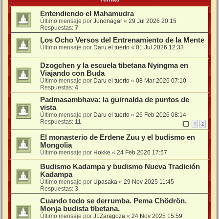
Entendiendo el Mahamudra
Último mensaje por
Junonagar
«
29 Jul 2026 20:15
Respuestas:
7
Los Ocho Versos del Entrenamiento de la Mente
Último mensaje por
Daru el tuerto
«
01 Jul 2026 12:33
Dzogchen y la escuela tibetana Nyingma en
Viajando con Buda
Último mensaje por
Daru el tuerto
«
08 Mar 2026 07:10
Respuestas:
4
Padmasambhava: la guirnalda de puntos de
vista
Último mensaje por
Daru el tuerto
«
26 Feb 2026 08:14
Respuestas:
11
1
2
El monasterio de Erdene Zuu y el budismo en
Mongolia
Último mensaje por
Hokke
«
24 Feb 2026 17:57
Budismo Kadampa y budismo Nueva Tradición
Kadampa
Último mensaje por
Upasaka
«
29 Nov 2025 11:45
Respuestas:
3
Cuando todo se derrumba. Pema Chödrön.
Monja budista tibetana.
Último mensaje por
JLZaragoza
«
24 Nov 2025 15:59