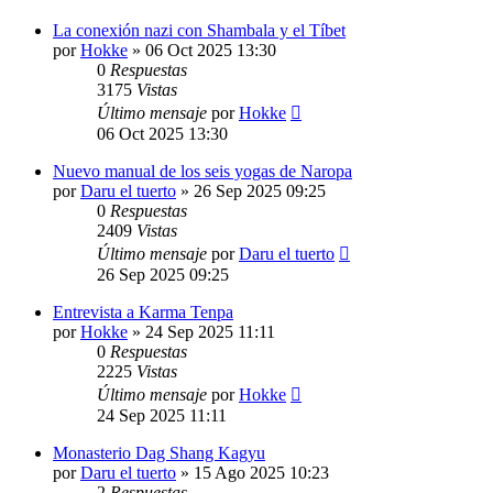
La conexión nazi con Shambala y el Tíbet
por
Hokke
»
06 Oct 2025 13:30
0
Respuestas
3175
Vistas
Último mensaje
por
Hokke
06 Oct 2025 13:30
Nuevo manual de los seis yogas de Naropa
por
Daru el tuerto
»
26 Sep 2025 09:25
0
Respuestas
2409
Vistas
Último mensaje
por
Daru el tuerto
26 Sep 2025 09:25
Entrevista a Karma Tenpa
por
Hokke
»
24 Sep 2025 11:11
0
Respuestas
2225
Vistas
Último mensaje
por
Hokke
24 Sep 2025 11:11
Monasterio Dag Shang Kagyu
por
Daru el tuerto
»
15 Ago 2025 10:23
2
Respuestas