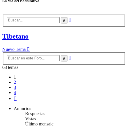
La Vía del Bodhisattva
Búsqueda
Buscar
avanzada
Tibetano
Nuevo Tema
Búsqueda
Buscar
avanzada
63 temas
1
2
3
4
Siguiente
Anuncios
Respuestas
Vistas
Último mensaje