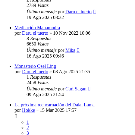
2789
Vistas
Último mensaje
por
Daru el tuerto
19 Ago 2025 08:32
Meditación Mahamudra
por
Daru el tuerto
»
10 Nov 2022 10:06
8
Respuestas
6650
Vistas
Último mensaje
por
Mika
16 Ago 2025 09:46
Monasterio Osel Ling
por
Daru el tuerto
»
08 Ago 2025 21:35
1
Respuestas
2458
Vistas
Último mensaje
por
Carl Sagan
09 Ago 2025 21:54
La próxima reencarnación del Dalai Lama
por
Hokke
»
15 Mar 2025 17:57
1
2
3