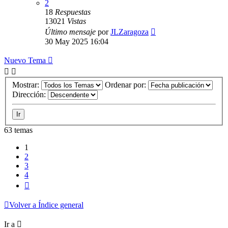
2
18
Respuestas
13021
Vistas
Último mensaje
por
JLZaragoza
30 May 2025 16:04
Nuevo Tema
Mostrar:
Ordenar por:
Dirección:
63 temas
1
2
3
4
Siguiente
Volver a Índice general
Ir a