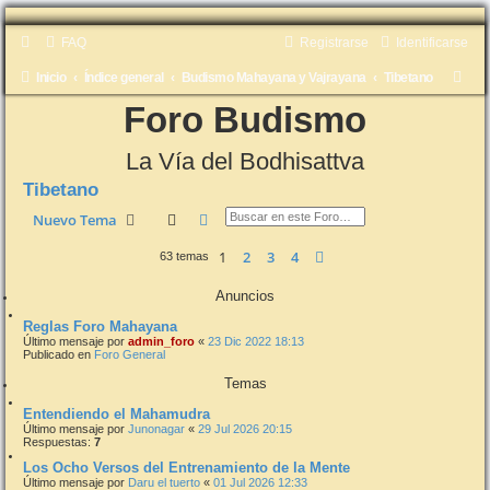
FAQ
Registrarse
Identificarse
B
Inicio
Índice general
Budismo Mahayana y Vajrayana
Tibetano
u
Foro Budismo
s
La Vía del Bodhisattva
c
Tibetano
a
Buscar
Búsqueda avanzada
Nuevo Tema
r
1
2
3
4
Siguiente
63 temas
Anuncios
Reglas Foro Mahayana
Último mensaje por
admin_foro
«
23 Dic 2022 18:13
Publicado en
Foro General
Temas
Entendiendo el Mahamudra
Último mensaje por
Junonagar
«
29 Jul 2026 20:15
Respuestas:
7
Los Ocho Versos del Entrenamiento de la Mente
Último mensaje por
Daru el tuerto
«
01 Jul 2026 12:33