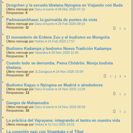
Dzogchen y la escuela tibetana Nyingma en Viajando con Buda
Último mensaje por
Daru el tuerto
«
08 Mar 2026 07:10
Respuestas:
4
Padmasambhava: la guirnalda de puntos de vista
Último mensaje por
Daru el tuerto
«
26 Feb 2026 08:14
Respuestas:
11
1
2
El monasterio de Erdene Zuu y el budismo en Mongolia
Último mensaje por
Hokke
«
24 Feb 2026 17:57
Budismo Kadampa y budismo Nueva Tradición Kadampa
Último mensaje por
Upasaka
«
29 Nov 2025 11:45
Respuestas:
3
Cuando todo se derrumba. Pema Chödrön. Monja budista
tibetana.
Último mensaje por
JLZaragoza
«
24 Nov 2025 15:59
Respuestas:
37
1
2
3
4
Budismo Kagyu o Nyingma en Madrid o alrededores
Último mensaje por
Daru el tuerto
«
24 Nov 2025 13:26
Respuestas:
13
1
2
Ganges de Mahamudra
Último mensaje por
Daru el tuerto
«
16 Nov 2025 06:59
Respuestas:
15
1
2
La práctica del Vajrayana: integrando el tantra en nuestra vida
Último mensaje por
Hokke
«
31 Oct 2025 10:01
La conexión nazi con Shambala y el Tíbet