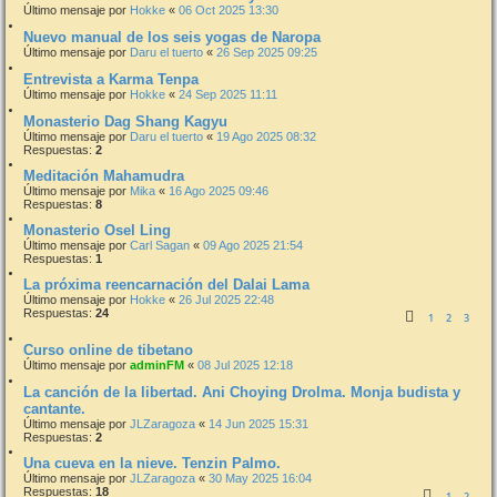
Último mensaje por
Hokke
«
06 Oct 2025 13:30
Nuevo manual de los seis yogas de Naropa
Último mensaje por
Daru el tuerto
«
26 Sep 2025 09:25
Entrevista a Karma Tenpa
Último mensaje por
Hokke
«
24 Sep 2025 11:11
Monasterio Dag Shang Kagyu
Último mensaje por
Daru el tuerto
«
19 Ago 2025 08:32
Respuestas:
2
Meditación Mahamudra
Último mensaje por
Mika
«
16 Ago 2025 09:46
Respuestas:
8
Monasterio Osel Ling
Último mensaje por
Carl Sagan
«
09 Ago 2025 21:54
Respuestas:
1
La próxima reencarnación del Dalai Lama
Último mensaje por
Hokke
«
26 Jul 2025 22:48
Respuestas:
24
1
2
3
Curso online de tibetano
Último mensaje por
adminFM
«
08 Jul 2025 12:18
La canción de la libertad. Ani Choying Drolma. Monja budista y
cantante.
Último mensaje por
JLZaragoza
«
14 Jun 2025 15:31
Respuestas:
2
Una cueva en la nieve. Tenzin Palmo.
Último mensaje por
JLZaragoza
«
30 May 2025 16:04
Respuestas:
18
1
2