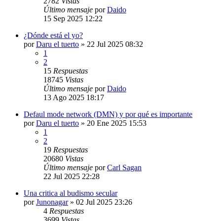
2782
Vistas
Último mensaje
por
Daido
15 Sep 2025 12:22
¿Dónde está el yo?
por
Daru el tuerto
»
22 Jul 2025 08:32
1
2
15
Respuestas
18745
Vistas
Último mensaje
por
Daido
13 Ago 2025 18:17
Defaul mode network (DMN) y por qué es importante
por
Daru el tuerto
»
20 Ene 2025 15:53
1
2
19
Respuestas
20680
Vistas
Último mensaje
por
Carl Sagan
22 Jul 2025 22:28
Una critica al budismo secular
por
Junonagar
»
02 Jul 2025 23:26
4
Respuestas
3699
Vistas