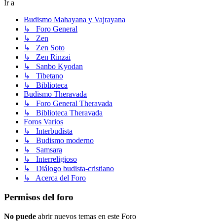
Ir a
Budismo Mahayana y Vajrayana
↳ Foro General
↳ Zen
↳ Zen Soto
↳ Zen Rinzai
↳ Sanbo Kyodan
↳ Tibetano
↳ Biblioteca
Budismo Theravada
↳ Foro General Theravada
↳ Biblioteca Theravada
Foros Varios
↳ Interbudista
↳ Budismo moderno
↳ Samsara
↳ Interreligioso
↳ Diálogo budista-cristiano
↳ Acerca del Foro
Permisos del foro
No puede
abrir nuevos temas en este Foro