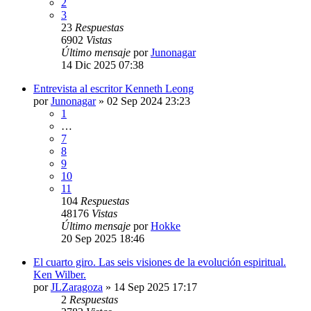
2
3
23
Respuestas
6902
Vistas
Último mensaje
por
Junonagar
14 Dic 2025 07:38
Entrevista al escritor Kenneth Leong
por
Junonagar
»
02 Sep 2024 23:23
1
…
7
8
9
10
11
104
Respuestas
48176
Vistas
Último mensaje
por
Hokke
20 Sep 2025 18:46
El cuarto giro. Las seis visiones de la evolución espiritual.
Ken Wilber.
por
JLZaragoza
»
14 Sep 2025 17:17
2
Respuestas