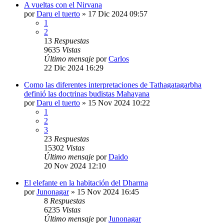
A vueltas con el Nirvana
por
Daru el tuerto
»
17 Dic 2024 09:57
1
2
13
Respuestas
9635
Vistas
Último mensaje
por
Carlos
22 Dic 2024 16:29
Como las diferentes interpretaciones de Tathagatagarbha
definió las doctrinas budistas Mahayana
por
Daru el tuerto
»
15 Nov 2024 10:22
1
2
3
23
Respuestas
15302
Vistas
Último mensaje
por
Daido
20 Nov 2024 12:10
El elefante en la habitación del Dharma
por
Junonagar
»
15 Nov 2024 16:45
8
Respuestas
6235
Vistas
Último mensaje
por
Junonagar