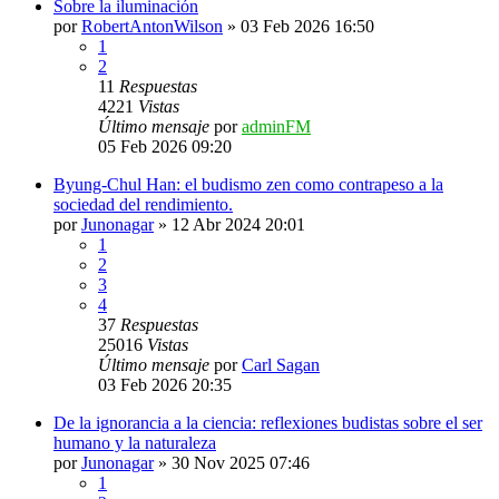
Sobre la iluminación
por
RobertAntonWilson
»
03 Feb 2026 16:50
1
2
11
Respuestas
4221
Vistas
Último mensaje
por
adminFM
05 Feb 2026 09:20
Byung-Chul Han: el budismo zen como contrapeso a la
sociedad del rendimiento.
por
Junonagar
»
12 Abr 2024 20:01
1
2
3
4
37
Respuestas
25016
Vistas
Último mensaje
por
Carl Sagan
03 Feb 2026 20:35
De la ignorancia a la ciencia: reflexiones budistas sobre el ser
humano y la naturaleza
por
Junonagar
»
30 Nov 2025 07:46
1