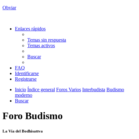
Obviar
Enlaces rápidos
Temas sin respuesta
Temas activos
Buscar
FAQ
Identificarse
Registrarse
Inicio
Índice general
Foros Varios
Interbudista
Budismo
moderno
Buscar
Foro Budismo
La Vía del Bodhisattva