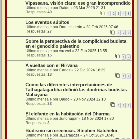
Vipassana, visión clara: ese gran incomprendido
Último mensaje por
Daido
«
03 Mar 2025 21:31
Respuestas:
40
1
2
3
4
5
Los eventos súbitos
Último mensaje por
Daru el tuerto
«
28 Feb 2025 07:46
Respuestas:
27
1
2
3
Sobre la perspectiva de la complicidad budista
en el genocidio palestino
Último mensaje por
wu wei
«
22 Feb 2025 13:55
Respuestas:
15
1
2
A vueltas con el Nirvana
Último mensaje por
Carlos
«
22 Dic 2024 16:29
Respuestas:
13
1
2
Como las diferentes interpretaciones de
Tathagatagarbha definió las doctrinas budistas
Mahayana
Último mensaje por
Daido
«
20 Nov 2024 12:10
Respuestas:
23
1
2
3
El elefante en la habitación del Dharma
Último mensaje por
Junonagar
«
18 Nov 2024 17:30
Respuestas:
8
Budismo sin creencias. Stephen Batchelor.
Último mensaje por
JLZaragoza
«
24 Oct 2024 16:48