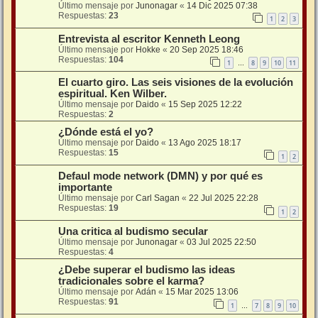
Último mensaje por
Junonagar
«
14 Dic 2025 07:38
Respuestas:
23
1
2
3
Entrevista al escritor Kenneth Leong
Último mensaje por
Hokke
«
20 Sep 2025 18:46
Respuestas:
104
1
8
9
10
11
…
El cuarto giro. Las seis visiones de la evolución
espiritual. Ken Wilber.
Último mensaje por
Daido
«
15 Sep 2025 12:22
Respuestas:
2
¿Dónde está el yo?
Último mensaje por
Daido
«
13 Ago 2025 18:17
Respuestas:
15
1
2
Defaul mode network (DMN) y por qué es
importante
Último mensaje por
Carl Sagan
«
22 Jul 2025 22:28
Respuestas:
19
1
2
Una critica al budismo secular
Último mensaje por
Junonagar
«
03 Jul 2025 22:50
Respuestas:
4
¿Debe superar el budismo las ideas
tradicionales sobre el karma?
Último mensaje por
Adán
«
15 Mar 2025 13:06
Respuestas:
91
1
7
8
9
10
…