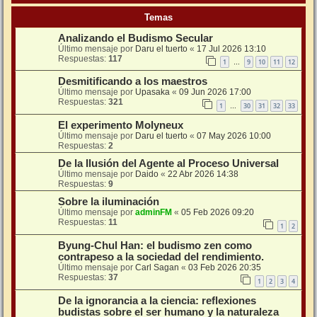
Temas
Analizando el Budismo Secular
Último mensaje por
Daru el tuerto
«
17 Jul 2026 13:10
Respuestas:
117
1
9
10
11
12
…
Desmitificando a los maestros
Último mensaje por
Upasaka
«
09 Jun 2026 17:00
Respuestas:
321
1
30
31
32
33
…
El experimento Molyneux
Último mensaje por
Daru el tuerto
«
07 May 2026 10:00
Respuestas:
2
De la Ilusión del Agente al Proceso Universal
Último mensaje por
Daido
«
22 Abr 2026 14:38
Respuestas:
9
Sobre la iluminación
Último mensaje por
adminFM
«
05 Feb 2026 09:20
Respuestas:
11
1
2
Byung-Chul Han: el budismo zen como
contrapeso a la sociedad del rendimiento.
Último mensaje por
Carl Sagan
«
03 Feb 2026 20:35
Respuestas:
37
1
2
3
4
De la ignorancia a la ciencia: reflexiones
budistas sobre el ser humano y la naturaleza