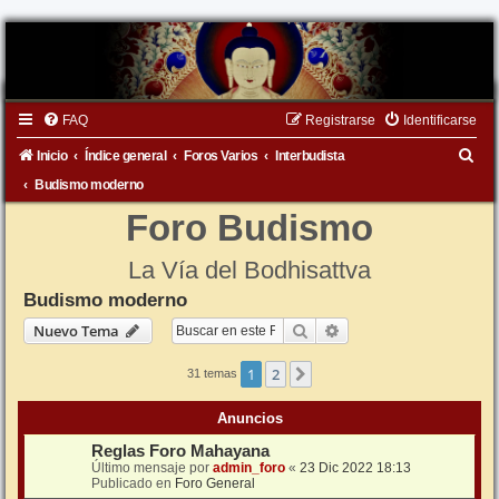
FAQ
Registrarse
Identificarse
B
Inicio
Índice general
Foros Varios
Interbudista
u
Budismo moderno
s
Foro Budismo
c
La Vía del Bodhisattva
a
Budismo moderno
r
Buscar
Búsqueda avanzada
Nuevo Tema
1
2
Siguiente
31 temas
Anuncios
Reglas Foro Mahayana
Último mensaje por
admin_foro
«
23 Dic 2022 18:13
Publicado en
Foro General