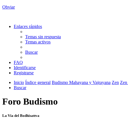
Obviar
Enlaces rápidos
Temas sin respuesta
Temas activos
Buscar
FAQ
Identificarse
Registrarse
Inicio
Índice general
Budismo Mahayana y Vajrayana
Zen
Zen 
Buscar
Foro Budismo
La Vía del Bodhisattva