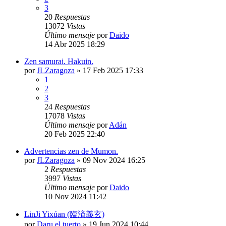
3
20
Respuestas
13072
Vistas
Último mensaje
por
Daido
14 Abr 2025 18:29
Zen samurai. Hakuin.
por
JLZaragoza
»
17 Feb 2025 17:33
1
2
3
24
Respuestas
17078
Vistas
Último mensaje
por
Adán
20 Feb 2025 22:40
Advertencias zen de Mumon.
por
JLZaragoza
»
09 Nov 2024 16:25
2
Respuestas
3997
Vistas
Último mensaje
por
Daido
10 Nov 2024 11:42
LinJi Yixúan (臨済義玄)
por
Daru el tuerto
»
19 Jun 2024 10:44