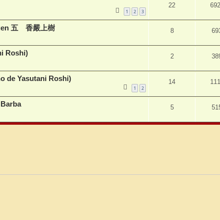
22
69
1
2
3
 Kyõgen 五 香嚴上樹
8
69
ni Roshi)
2
38
sho de Yasutani Roshi)
14
11
1
2
 Barba
5
51