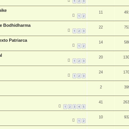
1
2
3
uike
11
49
1
2
 de Bodhidharma
22
75
1
2
3
exto Patriarca
14
58
1
2
l
20
13
1
2
3
24
17
1
2
3
2
39
41
26
1
2
3
4
5
10
93
1
2