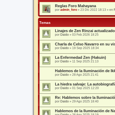
Reglas Foro Mahayana
por
admin_foro
»
23 Dic 2022 18:13
» en
Temas
Linajes de Zen Rinzai actualizad
por
Daido
»
03 Feb 2026 18:25
Charla de Celso Navarro en su vis
por
Daido
»
19 Sep 2025 18:34
La Enfermedad Zen (Hakuin)
por
Daido
»
11 Sep 2025 21:13
Hablemos de la Iluminación de Ik
por
Daido
»
28 Ago 2025 21:41
La hiedra salvaje: La autobiograf
por
Daido
»
01 Sep 2025 12:20
Re: Hablemos sobre la Iluminaci
por
Daido
»
29 Ago 2025 18:40
Hablemos de la Iluminación de N
por
Daido
»
26 Ago 2025 18:19