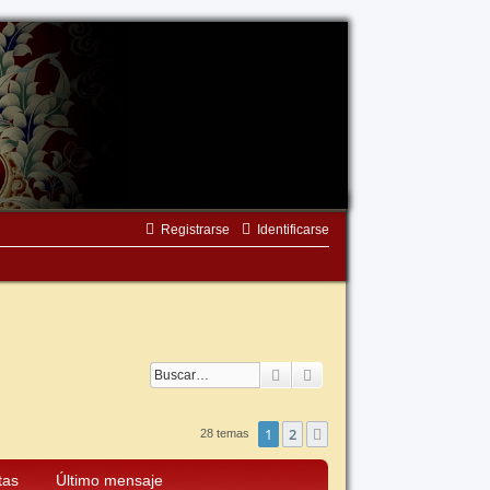
Registrarse
Identificarse
Buscar
Búsqueda avanzada
1
2
Siguiente
28 temas
tas
Último mensaje