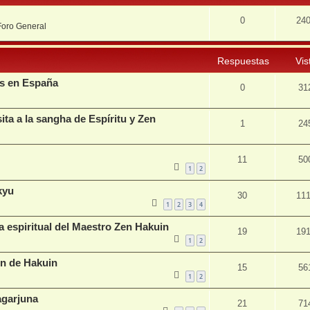
0
24
Foro General
Respuestas
Vis
os en España
0
31
ita a la sangha de Espíritu y Zen
1
24
11
50
1
2
kyu
30
11
1
2
3
4
ía espiritual del Maestro Zen Hakuin
19
19
1
2
ón de Hakuin
15
56
1
2
agarjuna
21
71