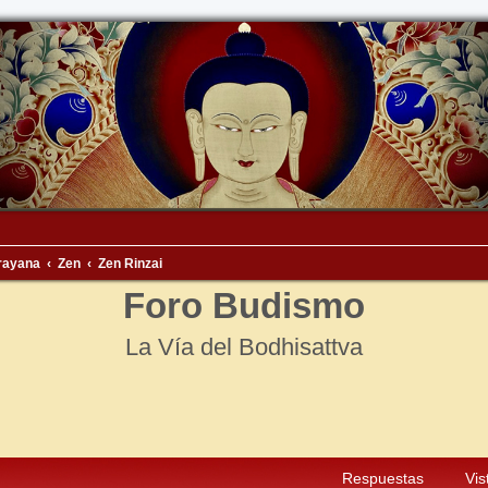
rayana
Zen
Zen Rinzai
Foro Budismo
La Vía del Bodhisattva
squeda avanzada
Respuestas
Vis