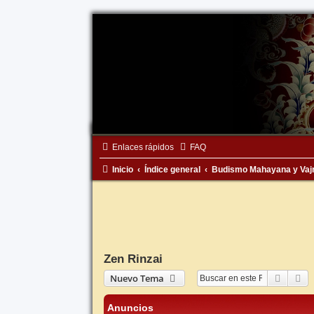
Enlaces rápidos
FAQ
Inicio
Índice general
Budismo Mahayana y Vaj
Zen Rinzai
Buscar
Bú
Nuevo Tema
Anuncios