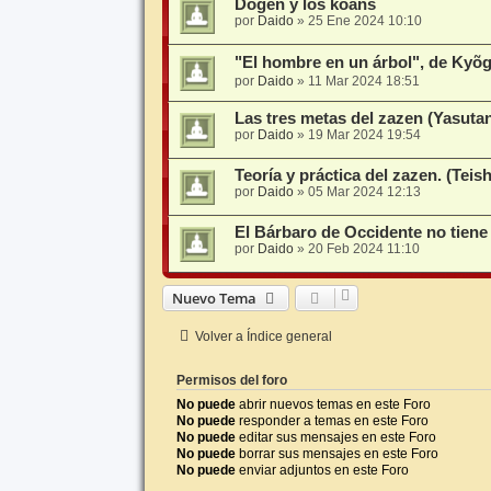
Dogen y los koans
por
Daido
»
25 Ene 2024 10:10
"El hombre en un árbol", de
por
Daido
»
11 Mar 2024 18:51
Las tres metas del zazen (Yasuta
por
Daido
»
19 Mar 2024 19:54
Teoría y práctica del zazen. (Tei
por
Daido
»
05 Mar 2024 12:13
El Bárbaro de Occidente no tiene
por
Daido
»
20 Feb 2024 11:10
Nuevo Tema
Volver a Índice general
Permisos del foro
No puede
abrir nuevos temas en este Foro
No puede
responder a temas en este Foro
No puede
editar sus mensajes en este Foro
No puede
borrar sus mensajes en este Foro
No puede
enviar adjuntos en este Foro