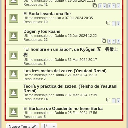
Último mensaje por
Daido
«
19 Jul 2024 21:18
Respuestas:
41
1
2
3
4
5
El Buda levanta una flor
Último mensaje por
luka
«
07 Jul 2024 20:35
Respuestas:
10
1
2
Dogen y los koans
Último mensaje por
Daido
«
26 Jun 2024 12:22
Respuestas:
22
1
2
3
"El hombre en un árbol", de Kyõgen 五 香嚴上
樹
Último mensaje por
Daido
«
31 Mar 2024 20:17
Respuestas:
8
Las tres metas del zazen (Yasutani Roshi)
Último mensaje por
Daido
«
21 Mar 2024 19:13
Respuestas:
2
Teoría y práctica del zazen. (Teisho de Yasutani
Roshi)
Último mensaje por
Daido
«
07 Mar 2024 17:39
Respuestas:
14
1
2
El Bárbaro de Occidente no tiene Barba
Último mensaje por
Daido
«
25 Feb 2024 17:56
Respuestas:
5
Nuevo Tema