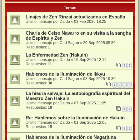
Temas
Linajes de Zen Rinzai actualizados en España
Último mensaje por
Daido
«
03 Feb 2026 18:25
Charla de Celso Navarro en su visita a la sangha
de Espíritu y Zen
Último mensaje por
Carl Sagan
«
20 Sep 2025 05:50
Respuestas:
1
La Enfermedad Zen (Hakuin)
Último mensaje por
Daido
«
16 Sep 2025 12:12
Respuestas:
11
1
2
Hablemos de la Iluminación de Ikkyu
Último mensaje por
Carl Sagan
«
08 Sep 2025 19:30
Respuestas:
30
1
2
3
4
La hiedra salvaje: La autobiografía espiritual del
Maestro Zen Hakuin
Último mensaje por
Daido
«
07 Sep 2025 11:25
Respuestas:
19
1
2
Re: Hablemos sobre la Iluminación de Hakuin
Último mensaje por
Daido
«
01 Sep 2025 12:05
Respuestas:
15
1
2
Hablemos de la Iluminación de Nagarjuna