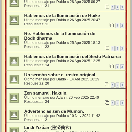
Último mensaje por
Daido
«
28 Ago 2025 09:27
Respuestas:
21
1
2
3
Hablemos de la Iluminación de Huike
Último mensaje por
Daido
«
26 Ago 2025 20:47
Respuestas:
11
1
2
Re: Hablemos de la Iluminación de
Bodhidharma
Último mensaje por
Daido
«
25 Ago 2025 18:13
Respuestas:
22
1
2
3
Hablemos de la Iluminación del Sexto Patriarca
Último mensaje por
Daido
«
24 Ago 2025 12:25
Respuestas:
14
1
2
Un sermón sobre el rostro original
Último mensaje por
Daido
«
14 Abr 2025 18:29
Respuestas:
20
1
2
3
Zen samurai. Hakuin.
Último mensaje por
Adán
«
20 Feb 2025 22:40
Respuestas:
24
1
2
3
Advertencias zen de Mumon.
Último mensaje por
Daido
«
10 Nov 2024 11:42
Respuestas:
2
LinJi Yixúan (臨済義玄)