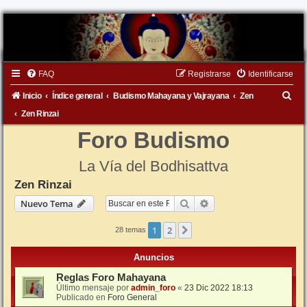
FAQ
Registrarse
Identificarse
B
Inicio
Índice general
Budismo Mahayana y Vajrayana
Zen
u
Zen Rinzai
s
Foro Budismo
c
La Vía del Bodhisattva
a
Zen Rinzai
r
Buscar
Búsqueda avanzada
Nuevo Tema
1
2
Siguiente
28 temas
Anuncios
Reglas Foro Mahayana
Último mensaje por
admin_foro
«
23 Dic 2022 18:13
Publicado en
Foro General