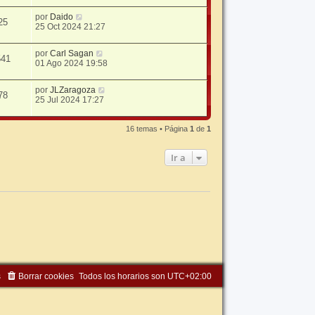
por
Daido
25
25 Oct 2024 21:27
por
Carl Sagan
541
01 Ago 2024 19:58
por
JLZaragoza
78
25 Jul 2024 17:27
16 temas • Página
1
de
1
Ir a
s
Borrar cookies
Todos los horarios son
UTC+02:00