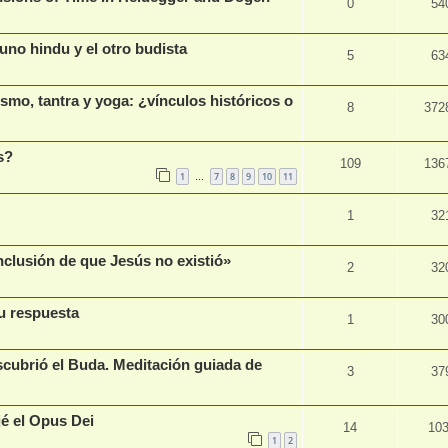
0
54
o hindu y el otro budista
5
63
smo, tantra y yoga: ¿vínculos históricos o
8
372
s?
109
136
1
7
8
9
10
11
…
1
32
onclusión de que Jesús no existió»
2
32
su respuesta
1
30
scubrió el Buda. Meditación guiada de
3
37
jé el Opus Dei
14
10
1
2