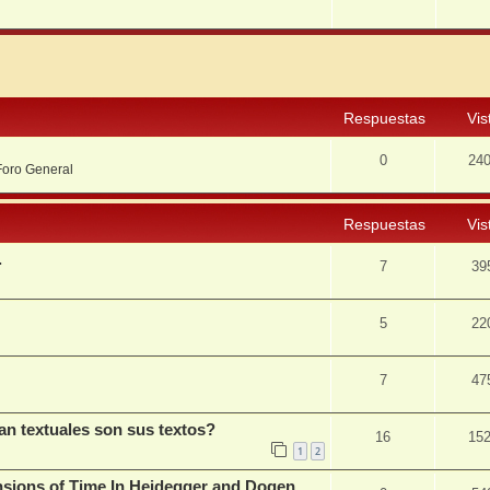
squeda avanzada
Respuestas
Vis
0
24
Foro General
Respuestas
Vis
.
7
39
5
22
7
47
n textuales son sus textos?
16
15
1
2
nsions of Time In Heidegger and Dogen