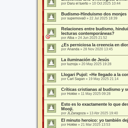
por
Daru el tuerto
»
10 Oct 2025 10:44
Budismo-Hinduismo dos monjes un
por
supernova0
»
22 Jul 2025 18:39
Relaciones entre budismo, hindui
lecturas contemporáneas?
por
Alba
»
24 Jun 2025 21:52
¿Es perniciosa la creencia en dio
por
Ananda
»
28 Nov 2020 13:45
La iluminación de Jesús
por
luzroja
»
20 May 2025 19:28
Llogari Pujol: «He llegado a la c
por
Carl Sagan
»
19 May 2025 21:14
Críticas cristianas al budismo y 
por
Hokke
»
11 May 2025 09:28
Esto es lo exactamente lo que de
Mooji.
por
JLZaragoza
»
13 Abr 2025 19:40
El minuto heroico: yo también de
por
Hokke
»
21 Mar 2025 13:53