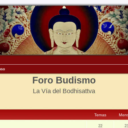
ioso
Foro Budismo
La Vía del Bodhisattva
Temas
Mens
22
2