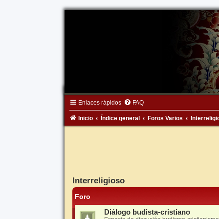
Enlaces rápidos
FAQ
Inicio
Índice general
Foros Varios
Interrelig
Interreligioso
Foro
Diálogo budista-cristiano