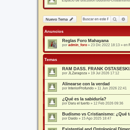
Espacio de discusión budismo-cristianismo
Buscar
Bú
Nuevo Tema
Anuncios
Reglas Foro Mahayana
por
admin_foro
»
23 Dic 2022 18:13
» en
Temas
RAM DASS. FRANK OSTASESKI
por
JLZaragoza
»
19 Jul 2026 17:12
Alinearse con la verdad
por
InteriorProfundo
»
11 Jun 2026 22:41
¿Qué es la sabiduría?
por
Daru el tuerto
»
12 Feb 2026 09:36
Budismo vs Cristianismo: ¿Qué ta
por
Daido
»
15 Ago 2025 18:47
Existential and Ontological Dime