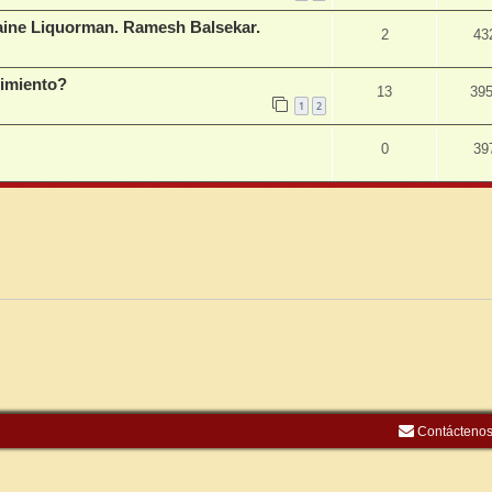
Waine Liquorman. Ramesh Balsekar.
2
43
cimiento?
13
39
1
2
0
39
Contácteno