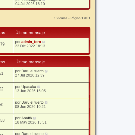
e
04 Jul 2026 16:10
r
ú
l
16 temas • Página
1
de
1
t
i
m
tas
Último mensaje
o
m
e
por
admin_foro
079
n
23 Dic 2022 18:13
s
a
j
tas
Último mensaje
e
por
Daru el tuerto
51
27 Jul 2026 12:39
por
Upasaka
02
13 Jun 2026 16:05
por
Daru el tuerto
50
08 Jun 2026 10:21
por
Anattā
253
18 May 2026 13:31
por
Daru el tuerto