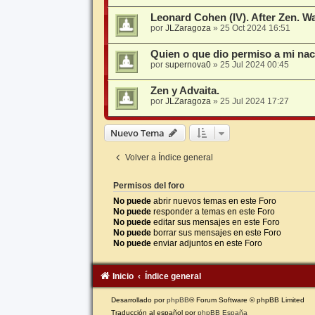
Leonard Cohen (IV). After Zen. 
por
JLZaragoza
»
25 Oct 2024 16:51
Quien o que dio permiso a mi na
por
supernova0
»
25 Jul 2024 00:45
Zen y Advaita.
por
JLZaragoza
»
25 Jul 2024 17:27
Nuevo Tema
Volver a Índice general
Permisos del foro
No puede
abrir nuevos temas en este Foro
No puede
responder a temas en este Foro
No puede
editar sus mensajes en este Foro
No puede
borrar sus mensajes en este Foro
No puede
enviar adjuntos en este Foro
Inicio
Índice general
Desarrollado por
phpBB
® Forum Software © phpBB Limited
Traducción al español por
phpBB España