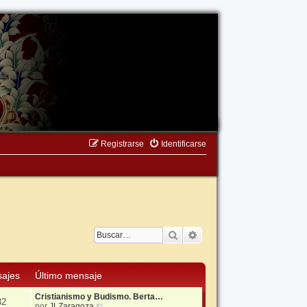
Registrarse
Identificarse
Buscar
Búsqueda avanzada
ajes
Último mensaje
Cristianismo y Budismo. Berta…
32
V
por
JLZaragoza