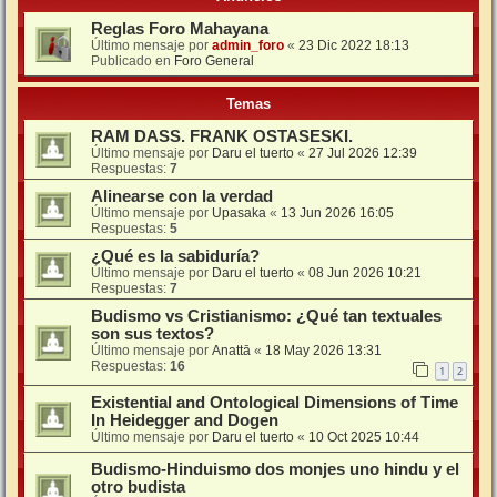
Reglas Foro Mahayana
Último mensaje por
admin_foro
«
23 Dic 2022 18:13
Publicado en
Foro General
Temas
RAM DASS. FRANK OSTASESKI.
Último mensaje por
Daru el tuerto
«
27 Jul 2026 12:39
Respuestas:
7
Alinearse con la verdad
Último mensaje por
Upasaka
«
13 Jun 2026 16:05
Respuestas:
5
¿Qué es la sabiduría?
Último mensaje por
Daru el tuerto
«
08 Jun 2026 10:21
Respuestas:
7
Budismo vs Cristianismo: ¿Qué tan textuales
son sus textos?
Último mensaje por
Anattā
«
18 May 2026 13:31
Respuestas:
16
1
2
Existential and Ontological Dimensions of Time
In Heidegger and Dogen
Último mensaje por
Daru el tuerto
«
10 Oct 2025 10:44
Budismo-Hinduismo dos monjes uno hindu y el
otro budista