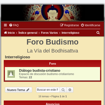
FAQ
Registrarse
Identificarse
B
Inicio
Índice general
Foros Varios
Interreligioso
u
Foro Budismo
s
La Vía del Bodhisattva
c
Interreligioso
a
r
Foro
Diálogo budista-cristiano
Espacio de discusión budismo-cristianismo
Temas:
22
Buscar
Búsqueda avanzada
Nuevo Tema
16 temas • Página
1
de
1
Anuncios