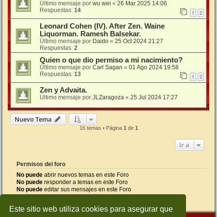
Último mensaje por
wu wei
«
26 Mar 2025 14:06
Respuestas:
14
1
2
Leonard Cohen (IV). After Zen. Waine
Liquorman. Ramesh Balsekar.
Último mensaje por
Daido
«
25 Oct 2024 21:27
Respuestas:
2
Quien o que dio permiso a mi nacimiento?
Último mensaje por
Carl Sagan
«
01 Ago 2024 19:58
Respuestas:
13
1
2
Zen y Advaita.
Último mensaje por
JLZaragoza
«
25 Jul 2024 17:27
Nuevo Tema
16 temas • Página
1
de
1
Ir a
Permisos del foro
No puede
abrir nuevos temas en este Foro
No puede
responder a temas en este Foro
No puede
editar sus mensajes en este Foro
No puede
borrar sus mensajes en este Foro
No puede
enviar adjuntos en este Foro
Este sitio web utiliza cookies para asegurar que