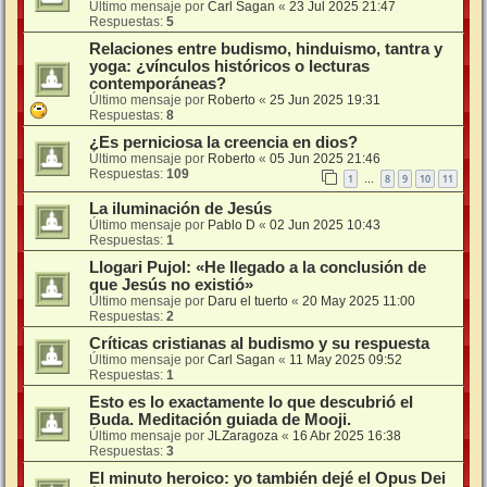
Último mensaje por
Carl Sagan
«
23 Jul 2025 21:47
Respuestas:
5
Relaciones entre budismo, hinduismo, tantra y
yoga: ¿vínculos históricos o lecturas
contemporáneas?
Último mensaje por
Roberto
«
25 Jun 2025 19:31
Respuestas:
8
¿Es perniciosa la creencia en dios?
Último mensaje por
Roberto
«
05 Jun 2025 21:46
Respuestas:
109
1
8
9
10
11
…
La iluminación de Jesús
Último mensaje por
Pablo D
«
02 Jun 2025 10:43
Respuestas:
1
Llogari Pujol: «He llegado a la conclusión de
que Jesús no existió»
Último mensaje por
Daru el tuerto
«
20 May 2025 11:00
Respuestas:
2
Críticas cristianas al budismo y su respuesta
Último mensaje por
Carl Sagan
«
11 May 2025 09:52
Respuestas:
1
Esto es lo exactamente lo que descubrió el
Buda. Meditación guiada de Mooji.
Último mensaje por
JLZaragoza
«
16 Abr 2025 16:38
Respuestas:
3
El minuto heroico: yo también dejé el Opus Dei