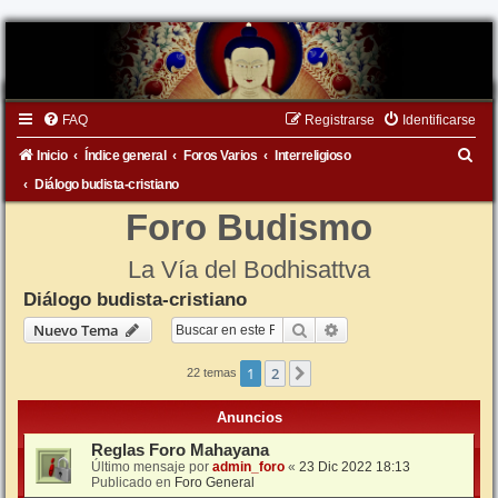
FAQ
Registrarse
Identificarse
B
Inicio
Índice general
Foros Varios
Interreligioso
u
Diálogo budista-cristiano
s
Foro Budismo
c
La Vía del Bodhisattva
a
Diálogo budista-cristiano
r
Buscar
Búsqueda avanzada
Nuevo Tema
1
2
Siguiente
22 temas
Anuncios
Reglas Foro Mahayana
Último mensaje por
admin_foro
«
23 Dic 2022 18:13
Publicado en
Foro General